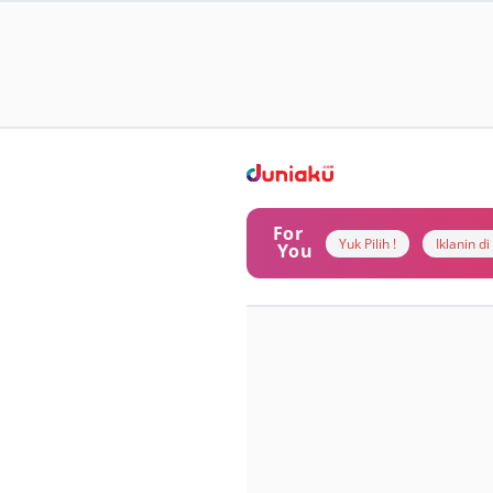
For
Yuk Pilih !
Iklanin d
You