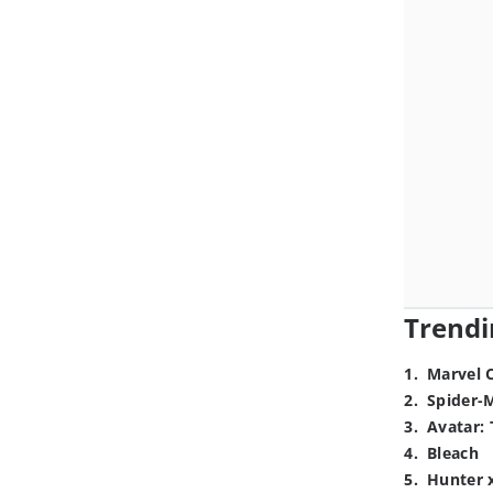
Trendi
1
.
Marvel 
2
.
Spider-
3
.
Avatar: 
4
.
Bleach
5
.
Hunter 