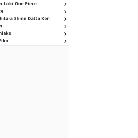
n Loki One Piece
ce
hitara Slime Datta Ken
n
niaku
Film