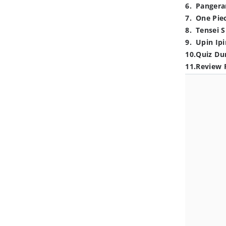
6
.
Pangera
7
.
One Pie
8
.
Tensei S
9
.
Upin Ipi
10
.
Quiz Du
11
.
Review 