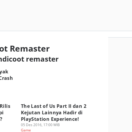
ot Remaster
ndicoot remaster
nyak
Crash
Rilis
The Last of Us Part II dan 2
pi
Kejutan Lainnya Hadir di
?
PlayStation Experience!
05 Des 2016, 17:00 WIB
Game