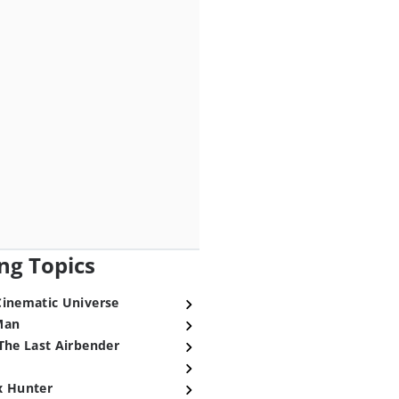
ng Topics
Cinematic Universe
Man
The Last Airbender
x Hunter