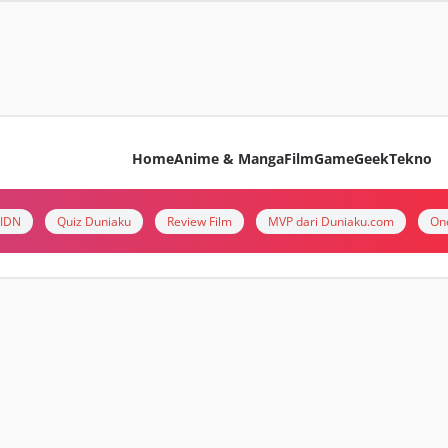
Home
Anime & Manga
Film
Game
Geek
Tekno
i IDN
Quiz Duniaku
Review Film
MVP dari Duniaku.com
On