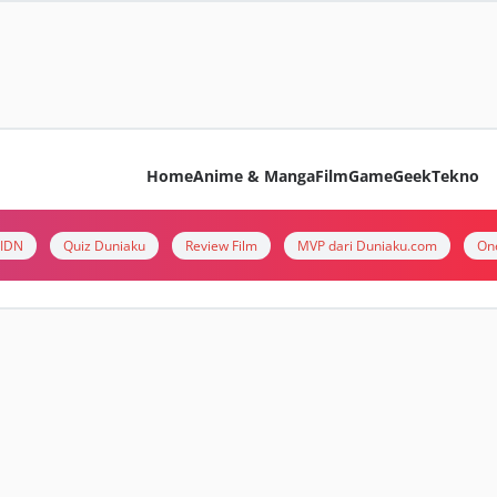
Home
Anime & Manga
Film
Game
Geek
Tekno
i IDN
Quiz Duniaku
Review Film
MVP dari Duniaku.com
On