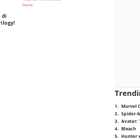
Game
 di
ilogy!
Trendi
1
.
Marvel 
2
.
Spider-
3
.
Avatar: 
4
.
Bleach
5
.
Hunter 