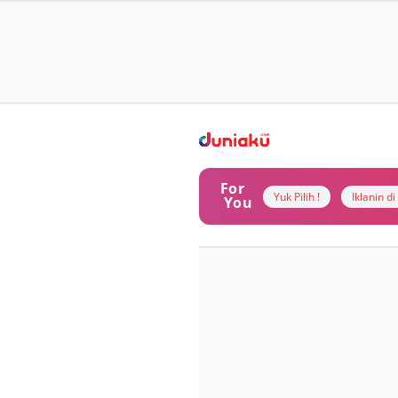
For
Yuk Pilih !
Iklanin d
You