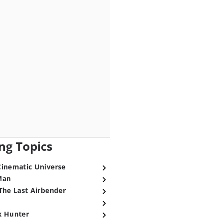
ng Topics
Cinematic Universe
Man
The Last Airbender
x Hunter