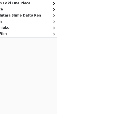
n Loki One Piece
ce
hitara Slime Datta Ken
n
niaku
Film