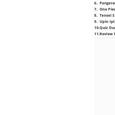
6
.
Pangera
7
.
One Pie
8
.
Tensei S
9
.
Upin Ipi
10
.
Quiz Du
11
.
Review 