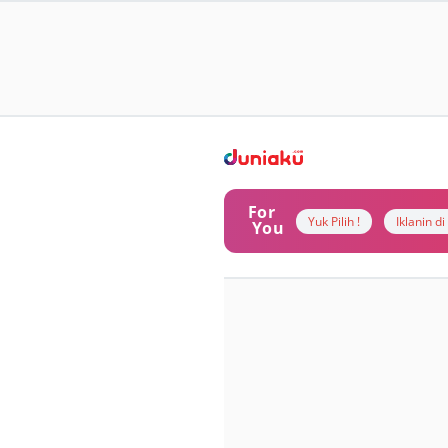
For
Yuk Pilih !
Iklanin d
You