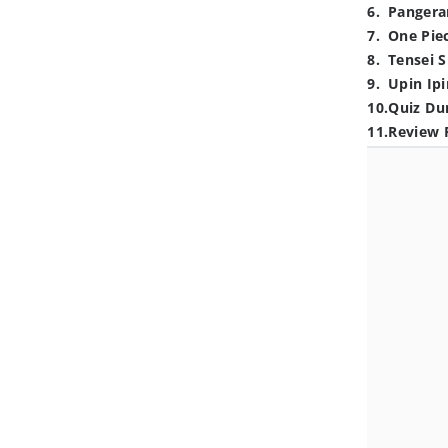
6
.
Pangera
7
.
One Pie
8
.
Tensei S
9
.
Upin Ipi
10
.
Quiz Du
11
.
Review 