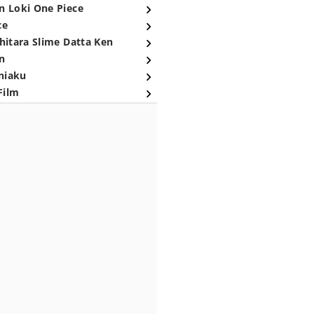
n Loki One Piece
ce
hitara Slime Datta Ken
n
niaku
Film