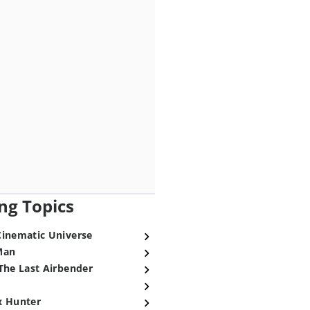
ng Topics
Cinematic Universe
Man
The Last Airbender
x Hunter