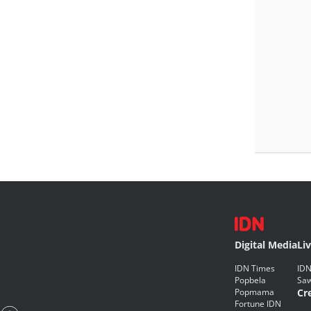
Digital Media
Li
IDN Times
IDN
Popbela
Saw
Popmama
Cr
Fortune IDN