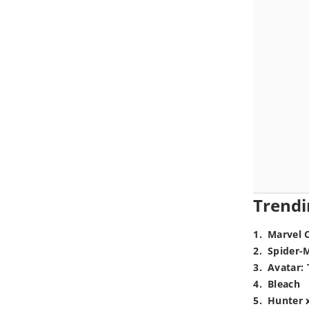
Trendi
1
.
Marvel 
2
.
Spider-
3
.
Avatar: 
4
.
Bleach
5
.
Hunter 