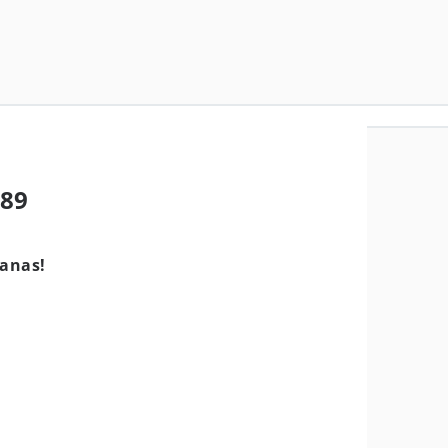
C89
n
Panas!