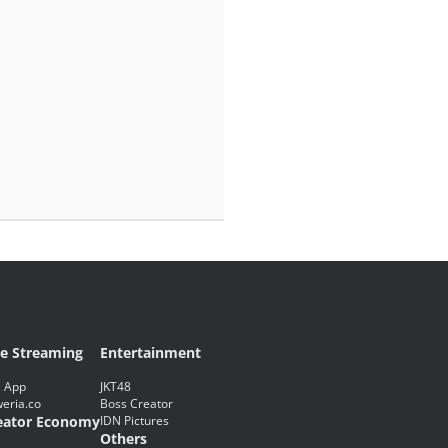
ve Streaming
Entertainment
 App
JKT48
eria.co
Boss Creator
eator Economy
IDN Pictures
Others