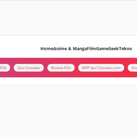
Home
Anime & Manga
Film
Game
Geek
Tekno
i IDN
Quiz Duniaku
Review Film
MVP dari Duniaku.com
On