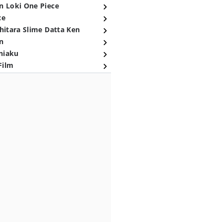
n Loki One Piece
ce
hitara Slime Datta Ken
n
niaku
Film