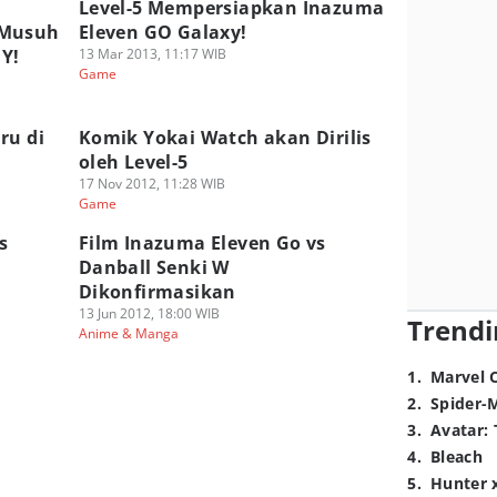
Level-5 Mempersiapkan Inazuma
 Musuh
Eleven GO Galaxy!
Y!
13 Mar 2013, 11:17 WIB
Game
ru di
Komik Yokai Watch akan Dirilis
oleh Level-5
17 Nov 2012, 11:28 WIB
Game
s
Film Inazuma Eleven Go vs
Danball Senki W
Dikonfirmasikan
13 Jun 2012, 18:00 WIB
Trendi
Anime & Manga
1
.
Marvel 
2
.
Spider-
3
.
Avatar: 
4
.
Bleach
5
.
Hunter 