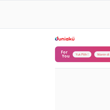
For
Yuk Pilih !
Iklanin d
You