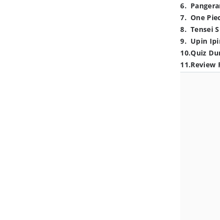
6
.
Pangera
7
.
One Pie
8
.
Tensei S
9
.
Upin Ipi
10
.
Quiz Du
11
.
Review 