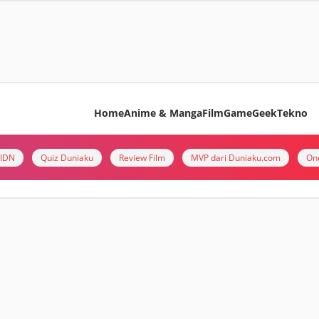
Home
Anime & Manga
Film
Game
Geek
Tekno
i IDN
Quiz Duniaku
Review Film
MVP dari Duniaku.com
On