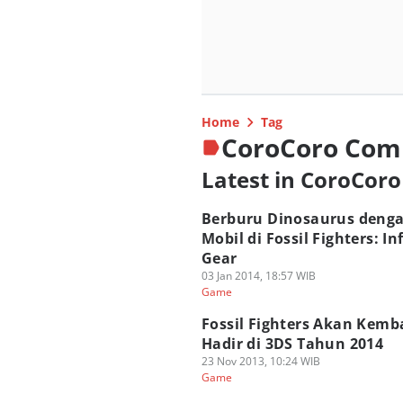
Home
Tag
CoroCoro Com
Latest in CoroCor
Berburu Dinosaurus deng
Mobil di Fossil Fighters: In
Gear
03 Jan 2014, 18:57 WIB
Game
Fossil Fighters Akan Kemba
Hadir di 3DS Tahun 2014
23 Nov 2013, 10:24 WIB
Game