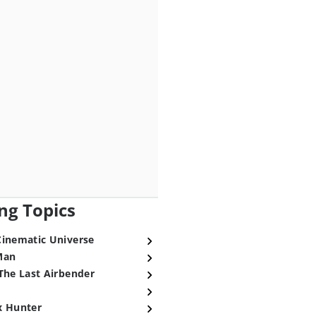
ng Topics
Cinematic Universe
Man
The Last Airbender
x Hunter