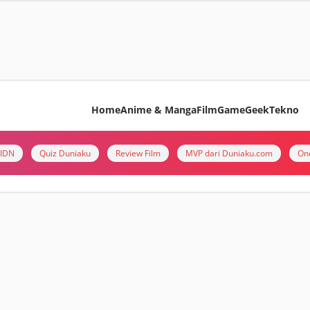
Home
Anime & Manga
Film
Game
Geek
Tekno
i IDN
Quiz Duniaku
Review Film
MVP dari Duniaku.com
On