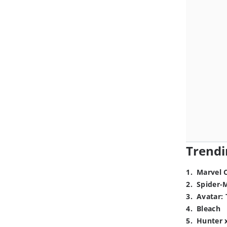
Trendi
1
.
Marvel 
2
.
Spider-
3
.
Avatar: 
4
.
Bleach
5
.
Hunter 