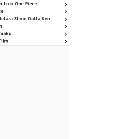
n Loki One Piece
ce
hitara Slime Datta Ken
n
niaku
Film