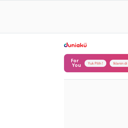
For
Yuk Pilih !
Iklanin d
You