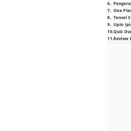
6
.
Pangera
7
.
One Pie
8
.
Tensei S
9
.
Upin Ipi
10
.
Quiz Du
11
.
Review 