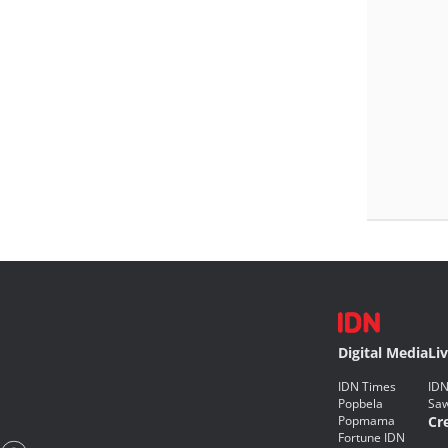
Digital Media
Li
IDN Times
IDN
Popbela
Saw
Popmama
Cr
Fortune IDN