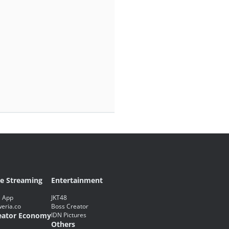
ve Streaming
Entertainment
 App
JKT48
eria.co
Boss Creator
eator Economy
IDN Pictures
Others