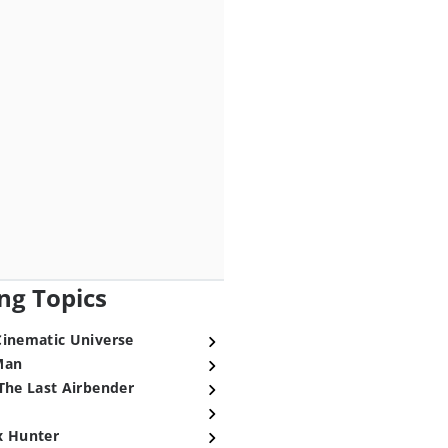
ng Topics
Cinematic Universe
Man
The Last Airbender
x Hunter