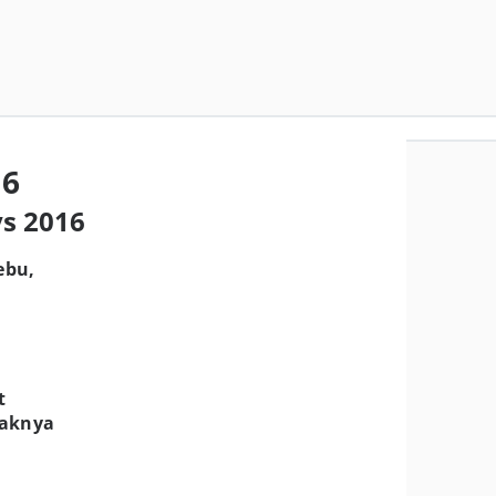
16
ys 2016
ebu,
t
yaknya