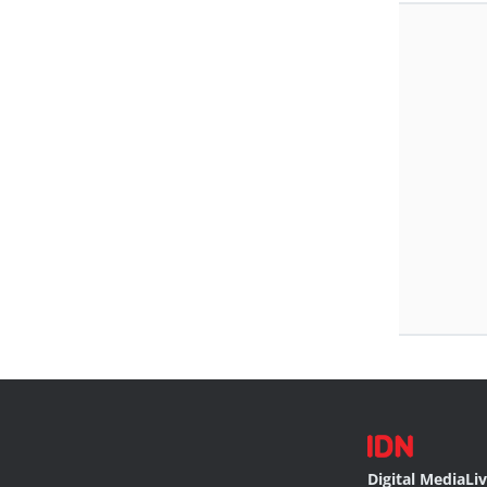
Digital Media
Li