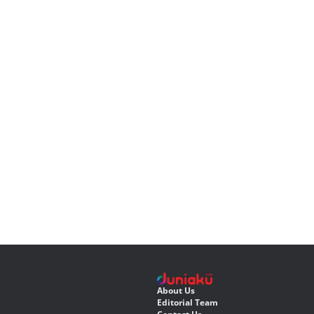
About Us
Editorial Team