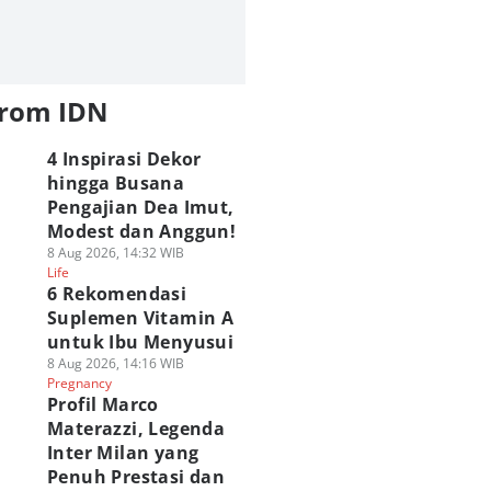
from IDN
4 Inspirasi Dekor
hingga Busana
Pengajian Dea Imut,
Modest dan Anggun!
8 Aug 2026, 14:32 WIB
Life
6 Rekomendasi
Suplemen Vitamin A
untuk Ibu Menyusui
8 Aug 2026, 14:16 WIB
Pregnancy
Profil Marco
Materazzi, Legenda
Inter Milan yang
Penuh Prestasi dan