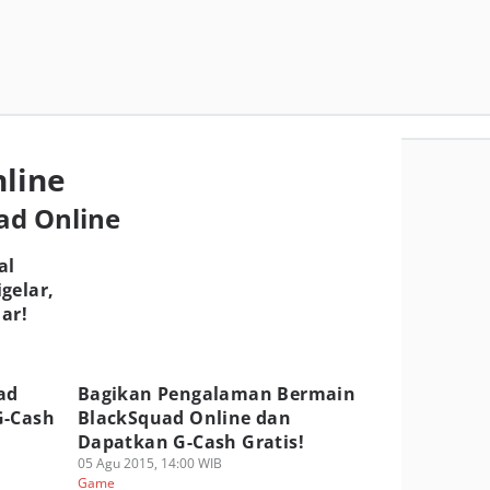
line
ad Online
al
gelar,
iar!
ad
Bagikan Pengalaman Bermain
G-Cash
BlackSquad Online dan
Dapatkan G-Cash Gratis!
05 Agu 2015, 14:00 WIB
Game