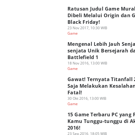
Ratusan Judul Game Mura
Dibeli Melalui Origin dan
Black Friday!
23 Nov 2017, 10:30 WIB
Game
Mengenal Lebih Jauh Senja
senjata Unik Bersejarah da
Battlefield 1
18 Nov 2016, 13:00 WIB
Game
Gawat! Ternyata Titanfall 
Saja Melakukan Kesalaha
Fatal!
30 Okt 2016, 13:00 WIB
Game
15 Game Terbaru PC yang P
Kamu Tunggu-tunggu di A
2016!
23 Sep 2016, 18:05 WIB