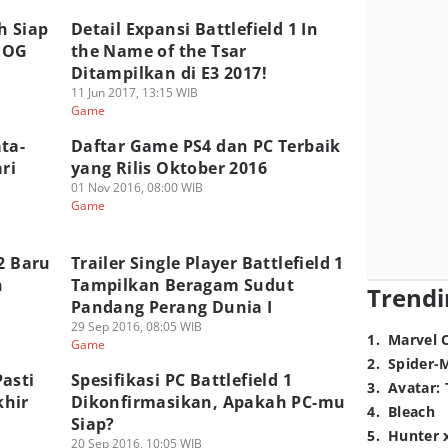
h Siap
Detail Expansi Battlefield 1 In
 GOG
the Name of the Tsar
Ditampilkan di E3 2017!
11 Jun 2017, 13:15 WIB
Game
ta-
Daftar Game PS4 dan PC Terbaik
ri
yang Rilis Oktober 2016
01 Nov 2016, 08:00 WIB
Game
2 Baru
Trailer Single Player Battlefield 1
n
Tampilkan Beragam Sudut
Trendi
Pandang Perang Dunia I
29 Sep 2016, 08:05 WIB
1
.
Marvel 
Game
2
.
Spider-
asti
Spesifikasi PC Battlefield 1
3
.
Avatar: 
khir
Dikonfirmasikan, Apakah PC-mu
4
.
Bleach
Siap?
5
.
Hunter 
20 Sep 2016, 10:05 WIB