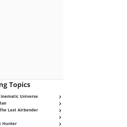
ng Topics
Cinematic Universe
Man
The Last Airbender
x Hunter