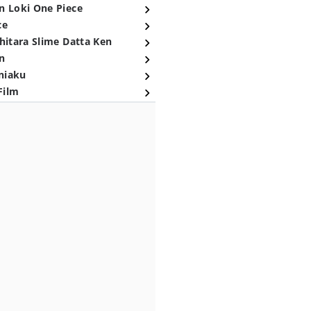
n Loki One Piece
ce
hitara Slime Datta Ken
n
niaku
Film