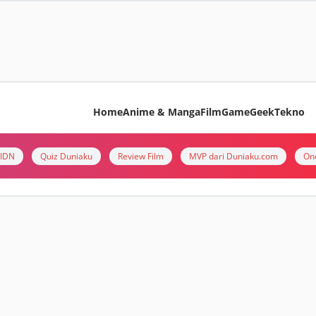
Home
Anime & Manga
Film
Game
Geek
Tekno
i IDN
Quiz Duniaku
Review Film
MVP dari Duniaku.com
On