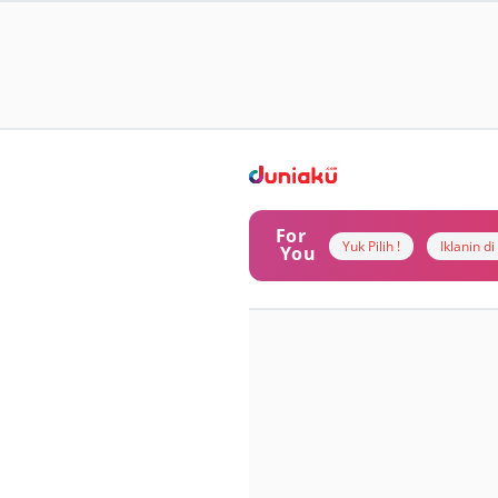
For
Yuk Pilih !
Iklanin d
You