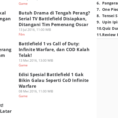
6
.
Pangera
Game
7
.
One Pie
kal
Butuh Drama di Tengah Perang?
8
.
Tensei S
ungan
Serial TV Battlefield Disiapkan,
9
.
Upin Ipi
Ditangani Tim Pemenang Oscar
10
.
Quiz Du
13 Jul 2016, 11:00 WIB
Film
11
.
Review 
Battlefield 1 vs Call of Duty:
Perang
Infinite Warfare, dan COD Kalah
eam
Telak!
13 Mei 2016, 13:00 WIB
Game
Edisi Spesial Battlefield 1 Gak
Bikin Galau Seperti CoD Infinite
Warfare
08 Mei 2016, 11:00 WIB
Game
t!
 Latar