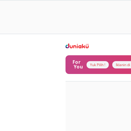
For
Yuk Pilih !
Iklanin d
You