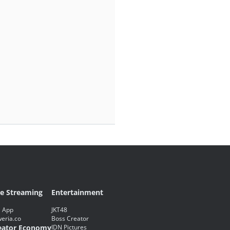
ve Streaming
Entertainment
 App
JKT48
eria.co
Boss Creator
eator Economy
IDN Pictures