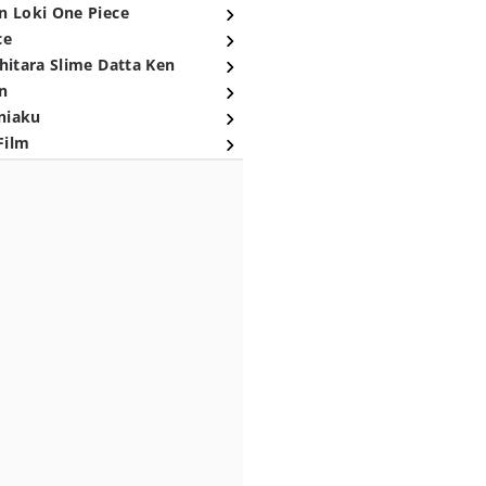
n Loki One Piece
ce
hitara Slime Datta Ken
n
niaku
Film