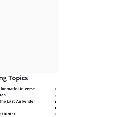
ng Topics
Cinematic Universe
Man
The Last Airbender
x Hunter