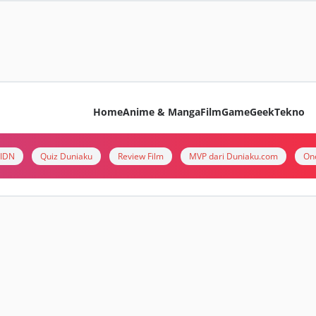
Home
Anime & Manga
Film
Game
Geek
Tekno
i IDN
Quiz Duniaku
Review Film
MVP dari Duniaku.com
On