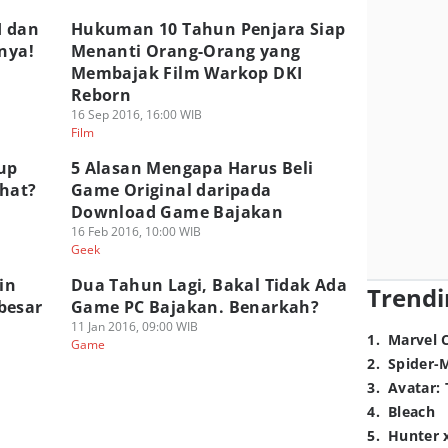
I dan
Hukuman 10 Tahun Penjara Siap
nya!
Menanti Orang-Orang yang
Membajak Film Warkop DKI
Reborn
16 Sep 2016, 16:00 WIB
Film
up
5 Alasan Mengapa Harus Beli
ahat?
Game Original daripada
Download Game Bajakan
16 Feb 2016, 10:00 WIB
Geek
in
Dua Tahun Lagi, Bakal Tidak Ada
Trendi
besar
Game PC Bajakan. Benarkah?
11 Jan 2016, 09:00 WIB
1
.
Marvel 
Game
2
.
Spider-
3
.
Avatar: 
4
.
Bleach
5
.
Hunter 