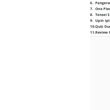
6
.
Pangera
7
.
One Pie
8
.
Tensei S
9
.
Upin Ipi
10
.
Quiz Du
11
.
Review 