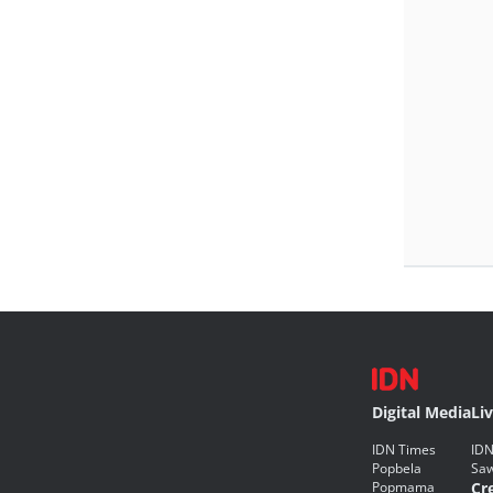
Digital Media
Li
IDN Times
IDN
Popbela
Saw
Popmama
Cr