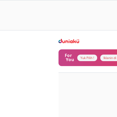
For
Yuk Pilih !
Iklanin d
You