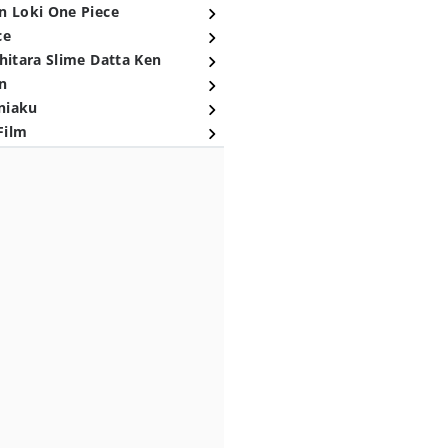
n Loki One Piece
ce
hitara Slime Datta Ken
n
niaku
Film