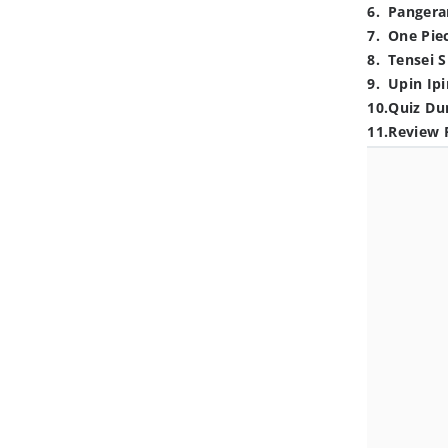
6
.
Pangera
7
.
One Pie
8
.
Tensei S
9
.
Upin Ipi
10
.
Quiz Du
11
.
Review 