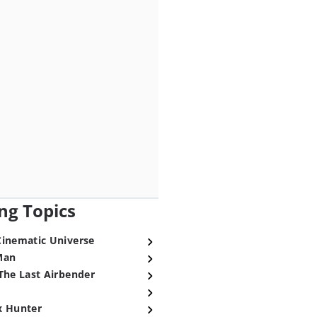
ng Topics
Cinematic Universe
Man
The Last Airbender
x Hunter