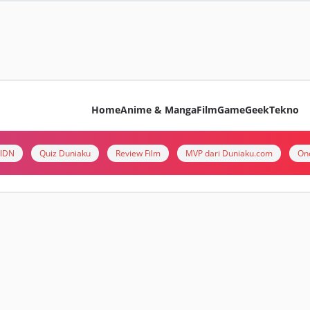
Home
Anime & Manga
Film
Game
Geek
Tekno
i IDN
Quiz Duniaku
Review Film
MVP dari Duniaku.com
On