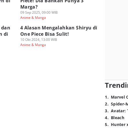
rn di
Piece! Dia Bahkan Punya 3
Marga?
09 Sep 2025, 09:00 WIB
Anime & Manga
 dan
4 Alasan Mengalahkan Shiryu di
n di
One Piece Bisa Sulit!
10 Okt 2024, 13:00 WIB
Anime & Manga
Trendi
1
.
Marvel 
2
.
Spider-
3
.
Avatar: 
4
.
Bleach
5
.
Hunter 