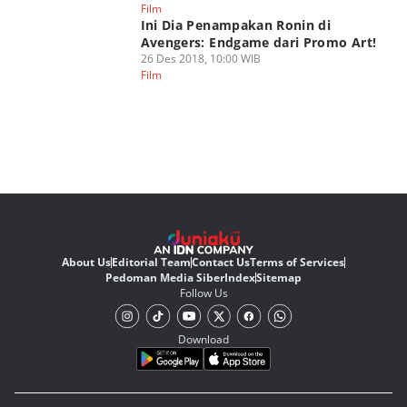
Film
Ini Dia Penampakan Ronin di
Avengers: Endgame dari Promo Art!
26 Des 2018, 10:00 WIB
Film
About Us
Editorial Team
Contact Us
Terms of Services
Pedoman Media Siber
Index
Sitemap
Follow Us
Download