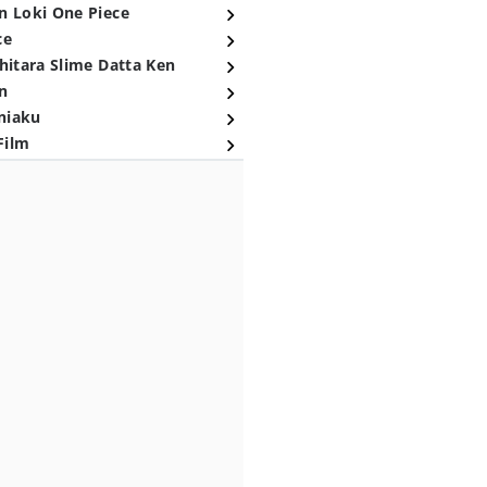
n Loki One Piece
ce
hitara Slime Datta Ken
n
niaku
Film