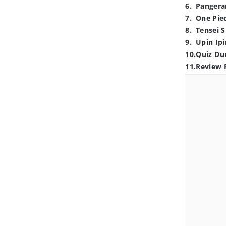
6
.
Pangera
7
.
One Pie
8
.
Tensei S
9
.
Upin Ipi
10
.
Quiz Du
11
.
Review 