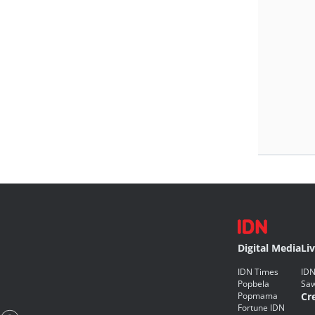
Digital Media
Li
IDN Times
IDN
Popbela
Saw
Popmama
Cr
Fortune IDN