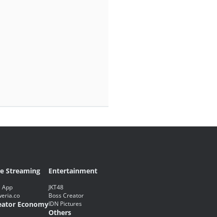
ve Streaming
Entertainment
 App
JKT48
eria.co
Boss Creator
eator Economy
IDN Pictures
Others