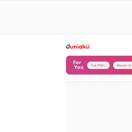
For
Yuk Pilih !
Iklanin d
You