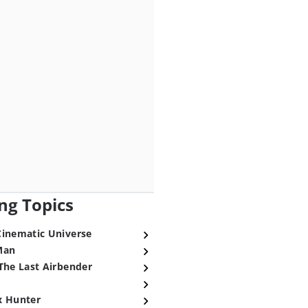
ng Topics
Cinematic Universe
Man
The Last Airbender
x Hunter