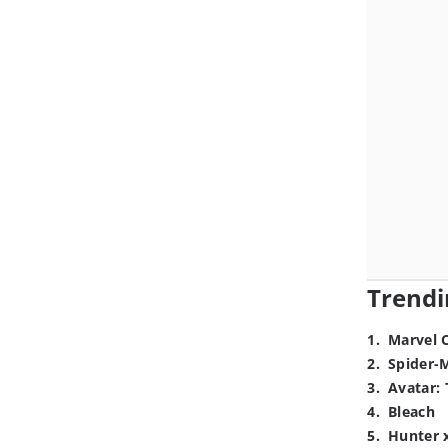
Trendi
1
.
Marvel 
2
.
Spider-
3
.
Avatar: 
4
.
Bleach
5
.
Hunter 