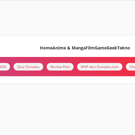
Home
Anime & Manga
Film
Game
Geek
Tekno
i IDN
Quiz Duniaku
Review Film
MVP dari Duniaku.com
On