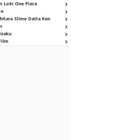
n Loki One Piece
ce
hitara Slime Datta Ken
n
niaku
Film