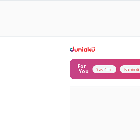
For
Yuk Pilih !
Iklanin d
You