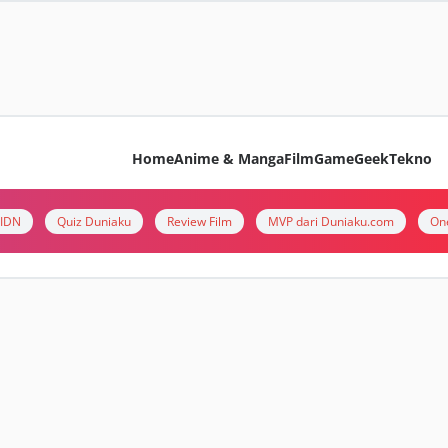
Home
Anime & Manga
Film
Game
Geek
Tekno
i IDN
Quiz Duniaku
Review Film
MVP dari Duniaku.com
On