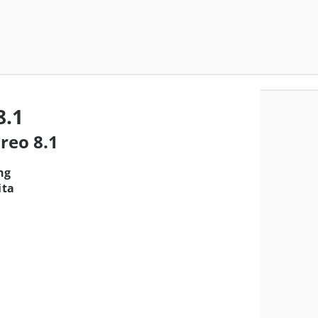
8.1
reo 8.1
ng
ita