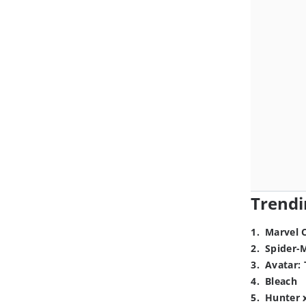
Trendi
1
.
Marvel 
2
.
Spider-
3
.
Avatar: 
4
.
Bleach
5
.
Hunter 