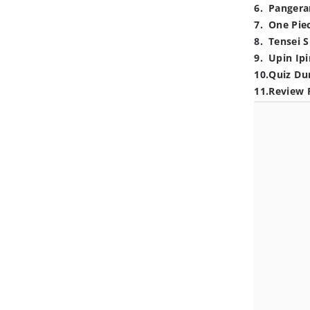
6
.
Pangera
7
.
One Pie
8
.
Tensei S
9
.
Upin Ipi
10
.
Quiz Du
11
.
Review 