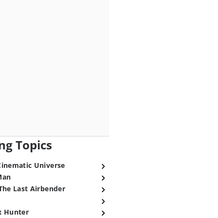
ng Topics
Cinematic Universe
Man
The Last Airbender
x Hunter