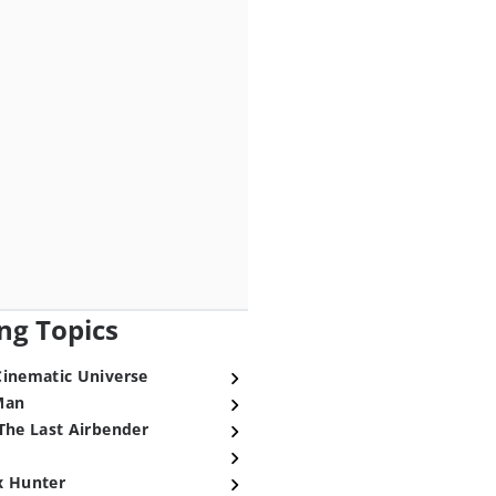
ng Topics
Cinematic Universe
Man
The Last Airbender
x Hunter