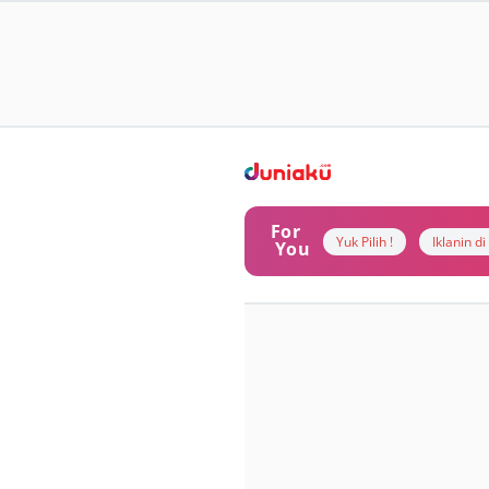
For
Yuk Pilih !
Iklanin d
You