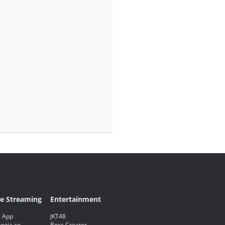
ve Streaming
Entertainment
 App
JKT48
eria.co
Boss Creator