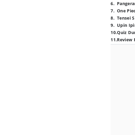
6
.
Pangera
7
.
One Pie
8
.
Tensei S
9
.
Upin Ipi
10
.
Quiz Du
11
.
Review 