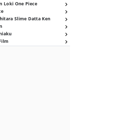
n Loki One Piece
ce
hitara Slime Datta Ken
n
niaku
Film