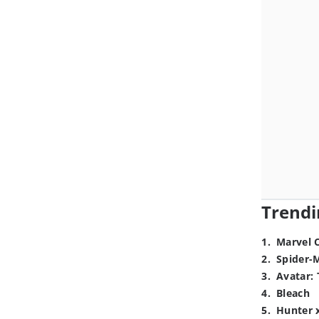
Trendi
1
.
Marvel 
2
.
Spider-
3
.
Avatar: 
4
.
Bleach
5
.
Hunter 