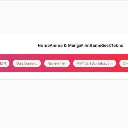
Home
Anime & Manga
Film
Game
Geek
Tekno
i IDN
Quiz Duniaku
Review Film
MVP dari Duniaku.com
On