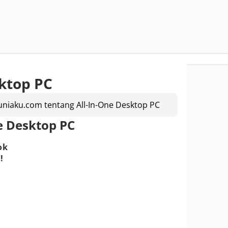
sktop PC
uniaku.com tentang All-In-One Desktop PC
ne Desktop PC
ok
!