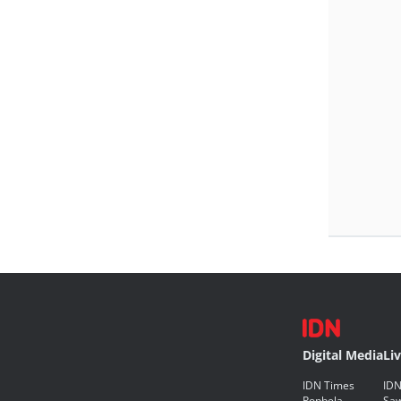
Digital Media
Li
IDN Times
IDN
Popbela
Saw