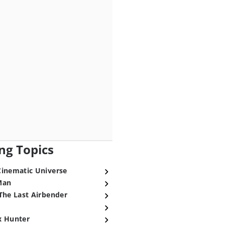
ng Topics
Cinematic Universe
Man
The Last Airbender
x Hunter