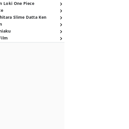
n Loki One Piece
ce
hitara Slime Datta Ken
n
niaku
Film