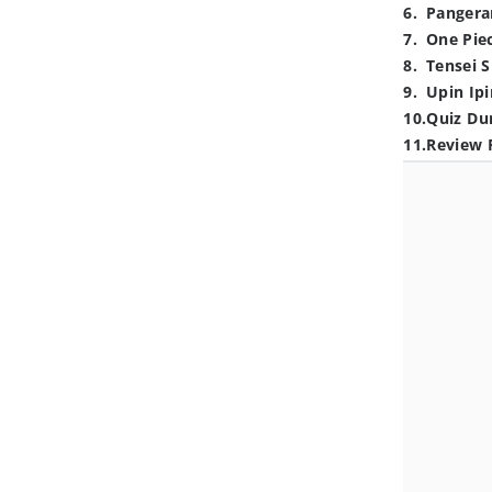
6
.
Pangera
7
.
One Pie
8
.
Tensei S
9
.
Upin Ipi
10
.
Quiz Du
11
.
Review 