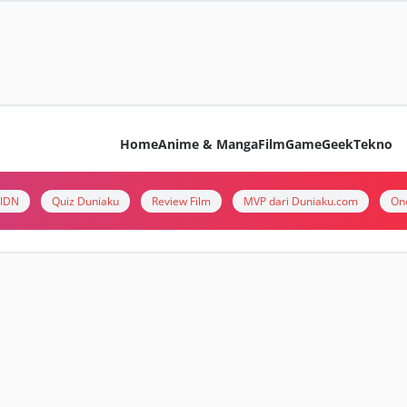
Home
Anime & Manga
Film
Game
Geek
Tekno
i IDN
Quiz Duniaku
Review Film
MVP dari Duniaku.com
On