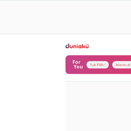
For
Yuk Pilih !
Iklanin d
You