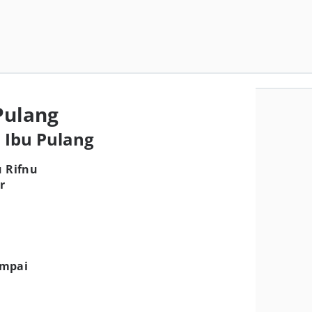
Pulang
n Ibu Pulang
u Rifnu
r
ampai