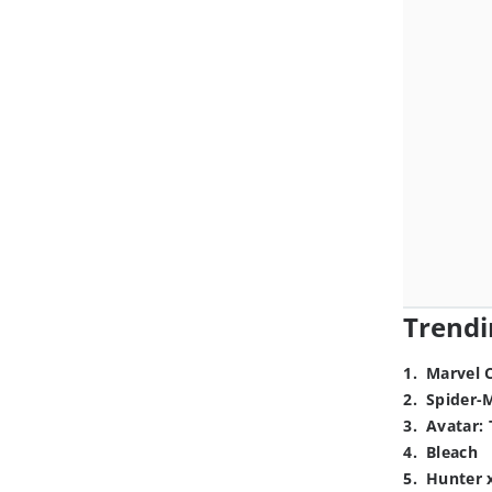
Trendi
1
.
Marvel 
2
.
Spider-
3
.
Avatar: 
4
.
Bleach
5
.
Hunter 