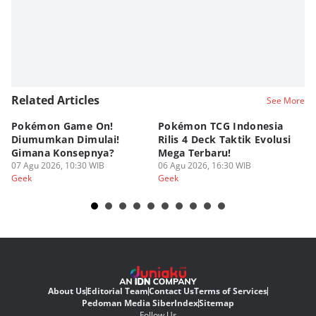
Related Articles
See More
Pokémon Game On!
Pokémon TCG Indonesia
Aw
Diumumkan Dimulai!
Rilis 4 Deck Taktik Evolusi
Bu
Gimana Konsepnya?
Mega Terbaru!
P
07 Agu 2026, 10:30 WIB
06 Agu 2026, 16:30 WIB
20
05
Geek
Geek
Ge
About Us
Editorial Team
Contact Us
Terms of Services
Pedoman Media Siber
Index
Sitemap
Follow Us