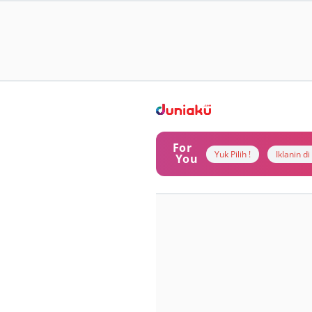
For
Yuk Pilih !
Iklanin d
You