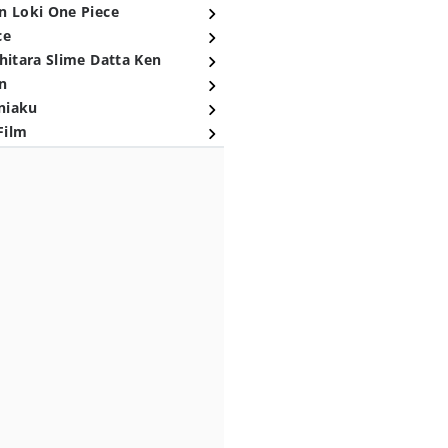
n Loki One Piece
ce
hitara Slime Datta Ken
n
niaku
Film