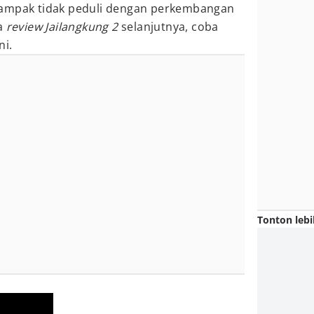
tampak tidak peduli dengan perkembangan
ca
review Jailangkung 2
selanjutnya, coba
ni.
Tonton lebi