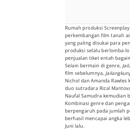
Rumah produksi Screenplay 
perkembangan film tanah air
yang paling disukai para p
produksi selalu berlomba
penjualan tiket entah baga
Selain bermain di genre,
Jai
film sebelumnya,
Jailangku
Nichol dan Amanda Rawles k
duo sutradara Rizal Manto
Naufal Samudra kemudian b
Kombinasi genre dan penga
berpengaruh pada jumlah pe
berhasil mencapai angka lebi
Juni lalu.