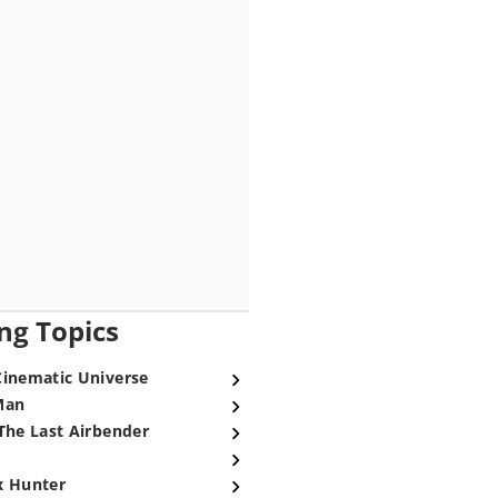
ng Topics
Cinematic Universe
Man
The Last Airbender
x Hunter