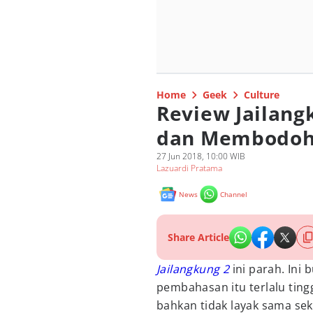
Home
Geek
Culture
Review Jailang
dan Membodoh
27 Jun 2018, 10:00 WIB
Lazuardi Pratama
News
Channel
Share Article
Jailangkung 2
ini parah. Ini 
pembahasan itu terlalu tingg
bahkan tidak layak sama sek