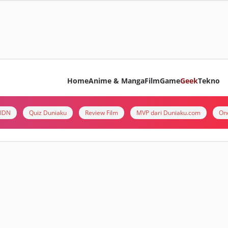
Home
Anime & Manga
Film
Game
Geek
Tekno
i IDN
Quiz Duniaku
Review Film
MVP dari Duniaku.com
On