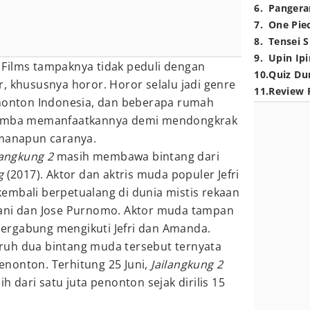
6
.
Pangera
7
.
One Pie
8
.
Tensei S
9
.
Upin Ipi
Films tampaknya tidak peduli dengan
10
.
Quiz Du
, khususnya horor. Horor selalu jadi genre
11
.
Review 
enonton Indonesia, dan beberapa rumah
-lomba memanfaatkannya demi mendongkrak
imanapun caranya.
langkung 2
masih membawa bintang dari
ng
(2017). Aktor dan aktris muda populer Jefri
embali berpetualang di dunia mistis rekaan
vani dan Jose Purnomo. Aktor muda tampan
ergabung mengikuti Jefri dan Amanda.
ruh dua bintang muda tersebut ternyata
nonton. Terhitung 25 Juni,
Jailangkung 2
h dari satu juta penonton sejak dirilis 15