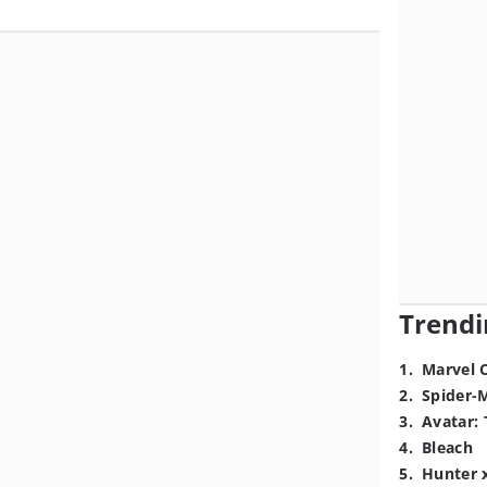
Trendi
1
.
Marvel 
2
.
Spider-
3
.
Avatar: 
4
.
Bleach
5
.
Hunter 