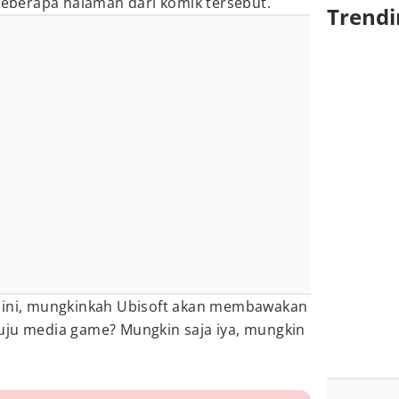
berapa halaman dari komik tersebut.
Trendi
k ini, mungkinkah Ubisoft akan membawakan
uju media game? Mungkin saja iya, mungkin