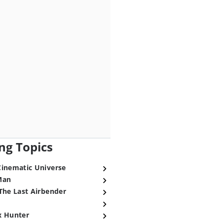
ng Topics
Cinematic Universe
Man
The Last Airbender
x Hunter