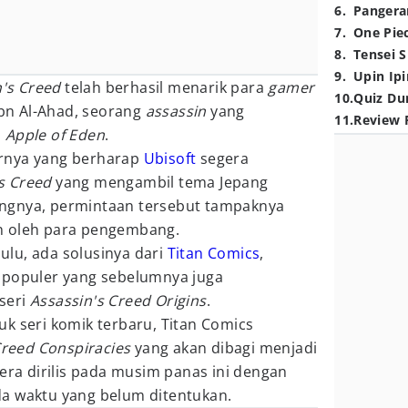
6
.
Pangera
7
.
One Pie
8
.
Tensei S
9
.
Upin Ipi
n's Creed
telah berhasil menarik para
gamer
10
.
Quiz Du
Ibn Al-Ahad, seorang
assassin
yang
11
.
Review 
,
Apple of Eden
.
rnya yang berharap
Ubisoft
segera
s Creed
yang mengambil tema Jepang
ngnya, permintaan tersebut tampaknya
n oleh para pengembang.
lu, ada solusinya dari
Titan Comics
,
populer yang sebelumnya juga
seri
Assassin's Creed Origins
.
k seri komik terbaru, Titan Comics
Creed Conspiracies
yang akan dibagi menjadi
gera dirilis pada musim panas ini dengan
a waktu yang belum ditentukan.