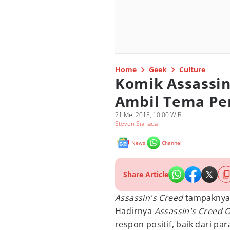
Home
Geek
Culture
Komik Assassin
Ambil Tema Pe
21 Mei 2018, 10:00 WIB
Steven Sianada
News
Channel
Share Article
Assassin's Creed
tampaknya 
Hadirnya
Assassin's Creed 
respon positif, baik dari 