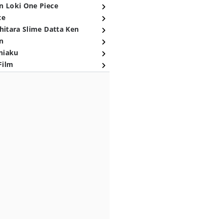
n Loki One Piece
ce
hitara Slime Datta Ken
n
niaku
Film