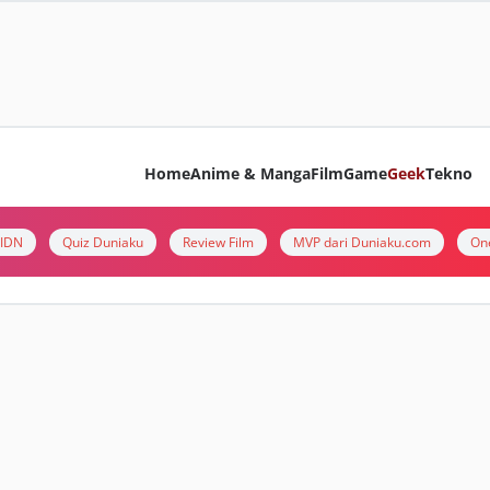
Home
Anime & Manga
Film
Game
Geek
Tekno
i IDN
Quiz Duniaku
Review Film
MVP dari Duniaku.com
On