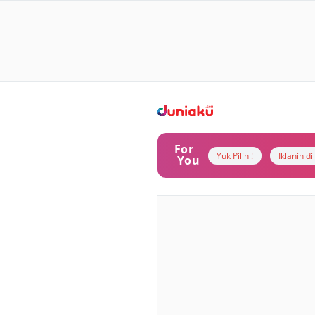
For
Yuk Pilih !
Iklanin d
You