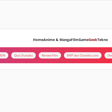
Home
Anime & Manga
Film
Game
Geek
Tekno
i IDN
Quiz Duniaku
Review Film
MVP dari Duniaku.com
On