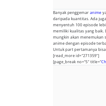
Banyak penggemar
anime
ya
daripada kuantitas. Ada ju
menyentuh 100 episode lebih
memiliki kualitas yang bai
mungkin akan menemukan s
anime dengan episode terba
Untuk part pertamanya bisa k
[read_more id="271359"]
[page_break no="5" title="
Ch