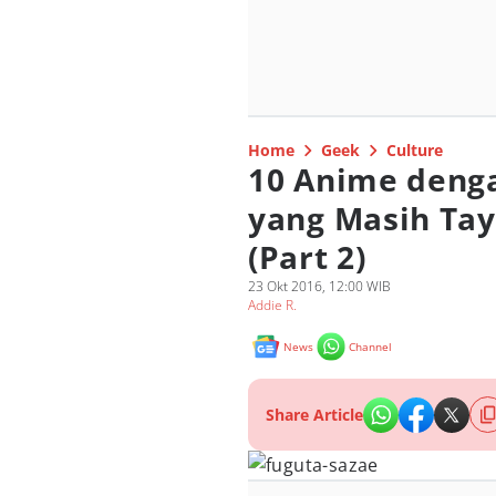
Home
Geek
Culture
10 Anime deng
yang Masih Tay
(Part 2)
23 Okt 2016, 12:00 WIB
Addie R.
News
Channel
Share Article