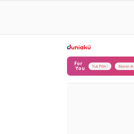
For
Yuk Pilih !
Iklanin d
You