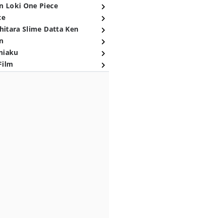
n Loki One Piece
ce
hitara Slime Datta Ken
n
niaku
Film