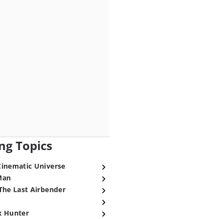
ng Topics
Cinematic Universe
Man
The Last Airbender
x Hunter