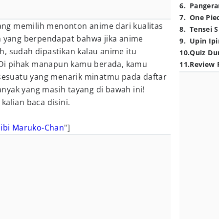
6
.
Pangera
7
.
One Pie
ng memilih menonton anime dari kualitas
8
.
Tensei S
ga yang berpendapat bahwa jika anime
9
.
Upin Ipi
, sudah dipastikan kalau anime itu
10
.
Quiz Du
k. Di pihak manapun kamu berada, kamu
11
.
Review 
esuatu yang menarik minatmu pada daftar
nyak yang masih tayang di bawah ini!
alian baca disini.
ibi Maruko-Chan
"]