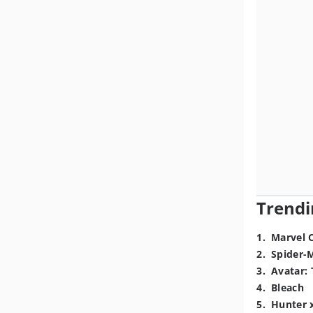
Trendi
1
.
Marvel 
2
.
Spider-
3
.
Avatar: 
4
.
Bleach
5
.
Hunter 