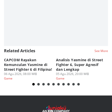
Related Articles
See More
CAPCOM Rayakan
Analisis Yasmine di Street
ra
Kemunculan Yasmine di
Fighter 6, Super Agresif
W
Street Fighter 6 di Filipina!
dan Lengkap
Ho
06 Agu 2026, 08:00 WIB
05 Agu 2026, 20:00 WIB
20
03
Game
Game
G