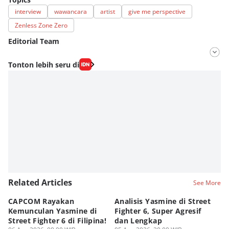
interview
wawancara
artist
give me perspective
Zenless Zone Zero
Editorial Team
Editor
Tonton lebih seru di
Fahrul Razi Uni Nurullah
Editor
Aditya Daniel
Related Articles
See More
CAPCOM Rayakan
Analisis Yasmine di Street
ra
Kemunculan Yasmine di
Fighter 6, Super Agresif
W
Street Fighter 6 di Filipina!
dan Lengkap
Ho