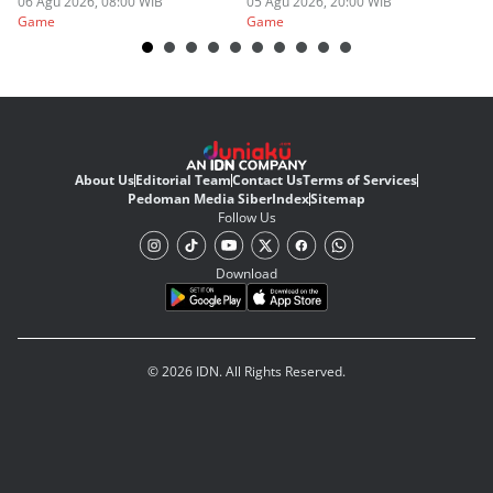
06 Agu 2026, 08:00 WIB
05 Agu 2026, 20:00 WIB
20
03
Game
Game
G
About Us
Editorial Team
Contact Us
Terms of Services
Pedoman Media Siber
Index
Sitemap
Follow Us
Download
© 2026 IDN. All Rights Reserved.