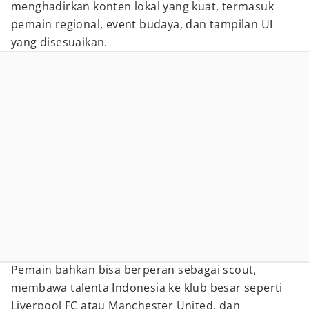
menghadirkan konten lokal yang kuat, termasuk
pemain regional, event budaya, dan tampilan UI
yang disesuaikan.
Pemain bahkan bisa berperan sebagai scout,
membawa talenta Indonesia ke klub besar seperti
Liverpool FC atau Manchester United, dan