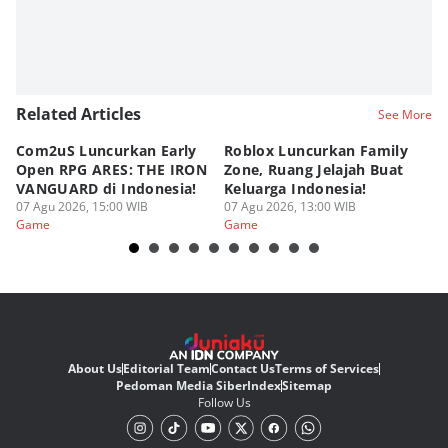
Related Articles
See More
Com2uS Luncurkan Early
Roblox Luncurkan Family
Y
Open RPG ARES: THE IRON
Zone, Ruang Jelajah Buat
Ra
VANGUARD di Indonesia!
Keluarga Indonesia!
K
07 Agu 2026, 15:00 WIB
07 Agu 2026, 13:00 WIB
07
Game
Game
G
About Us
Editorial Team
Contact Us
Terms of Services
Pedoman Media Siber
Index
Sitemap
Follow Us