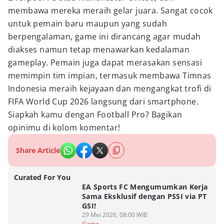
membawa mereka meraih gelar juara. Sangat cocok
untuk pemain baru maupun yang sudah
berpengalaman, game ini dirancang agar mudah
diakses namun tetap menawarkan kedalaman
gameplay. Pemain juga dapat merasakan sensasi
memimpin tim impian, termasuk membawa Timnas
Indonesia meraih kejayaan dan mengangkat trofi di
FIFA World Cup 2026 langsung dari smartphone.
Siapkah kamu dengan Football Pro? Bagikan
opinimu di kolom komentar!
Share Article
Curated For You
EA Sports FC Mengumumkan Kerja
Sama Eksklusif dengan PSSI via PT
GSI!
29 Mei 2026, 08:00 WIB
Game