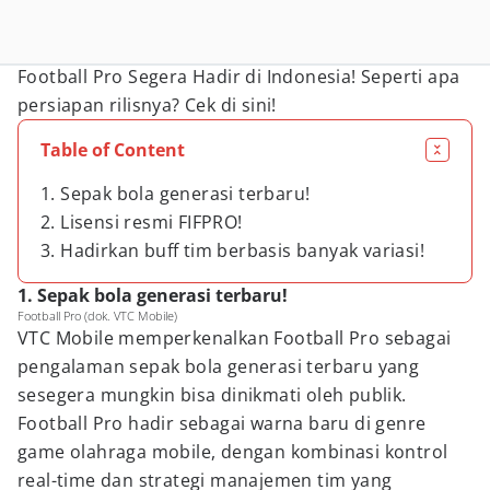
Football Pro Segera Hadir di Indonesia! Seperti apa
persiapan rilisnya? Cek di sini!
Table of Content
1. Sepak bola generasi terbaru!
2. Lisensi resmi FIFPRO!
3. Hadirkan buff tim berbasis banyak variasi!
1. Sepak bola generasi terbaru!
Football Pro (dok. VTC Mobile)
VTC Mobile memperkenalkan Football Pro sebagai
pengalaman sepak bola generasi terbaru yang
sesegera mungkin bisa dinikmati oleh publik.
Football Pro hadir sebagai warna baru di genre
game olahraga mobile, dengan kombinasi kontrol
real-time dan strategi manajemen tim yang