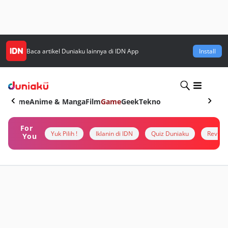
Baca artikel
Duniaku
lainnya di IDN App
Install
Home
Anime & Manga
Film
Game
Geek
Tekno
For
Yuk Pilih !
Iklanin di IDN
Quiz Duniaku
Review
You