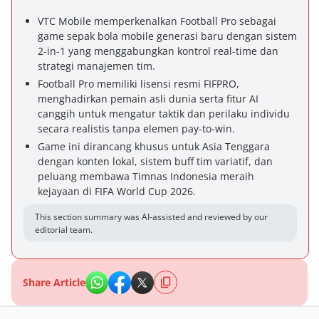
VTC Mobile memperkenalkan Football Pro sebagai
game sepak bola mobile generasi baru dengan sistem
2-in-1 yang menggabungkan kontrol real-time dan
strategi manajemen tim.
Football Pro memiliki lisensi resmi FIFPRO,
menghadirkan pemain asli dunia serta fitur AI
canggih untuk mengatur taktik dan perilaku individu
secara realistis tanpa elemen pay-to-win.
Game ini dirancang khusus untuk Asia Tenggara
dengan konten lokal, sistem buff tim variatif, dan
peluang membawa Timnas Indonesia meraih
kejayaan di FIFA World Cup 2026.
This section summary was AI-assisted and reviewed by our
editorial team.
Share Article