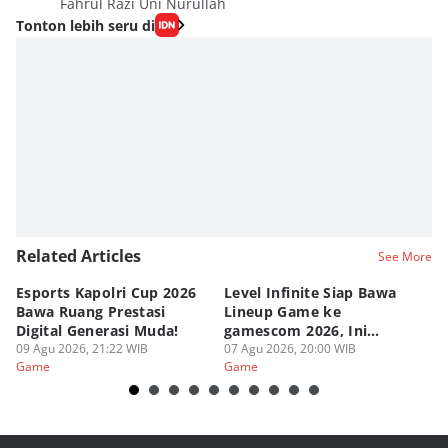
Fahrul Razi Uni Nurullah
Tonton lebih seru di
Related Articles
See More
Esports Kapolri Cup 2026
Level Infinite Siap Bawa
C
Bawa Ruang Prestasi
Lineup Game ke
O
Digital Generasi Muda!
gamescom 2026, Ini
V
09 Agu 2026, 21:22 WIB
Judulnya!
07 Agu 2026, 20:00 WIB
07
Game
Game
G