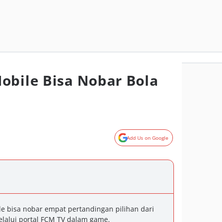
obile Bisa Nobar Bola
Add Us on Google
e bisa nobar empat pertandingan pilihan dari
lalui portal FCM TV dalam game.