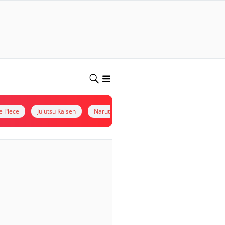
e Piece
Jujutsu Kaisen
Naruto
kimetsu no yaiba
Situs Non