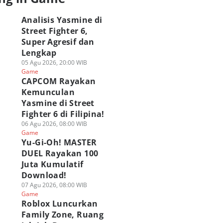
Analisis Yasmine di
Street Fighter 6,
Super Agresif dan
Lengkap
05 Agu 2026, 20:00 WIB
Game
CAPCOM Rayakan
Kemunculan
Yasmine di Street
Fighter 6 di Filipina!
06 Agu 2026, 08:00 WIB
Game
Yu-Gi-Oh! MASTER
DUEL Rayakan 100
Juta Kumulatif
Download!
07 Agu 2026, 08:00 WIB
Game
Roblox Luncurkan
Family Zone, Ruang