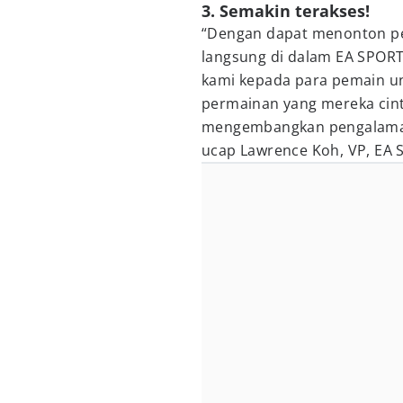
3. Semakin terakses!
“Dengan dapat menonton pe
langsung di dalam EA SPORT
kami kepada para pemain u
permainan yang mereka cint
mengembangkan pengalaman 
ucap Lawrence Koh, VP, EA 