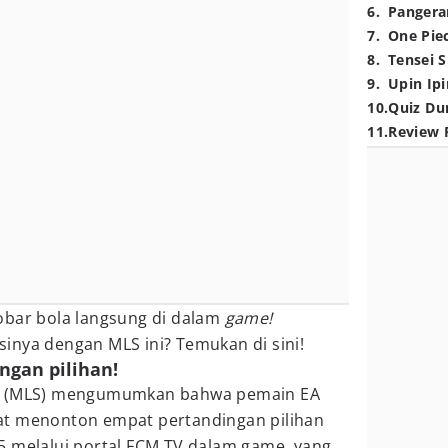
6
.
Pangera
7
.
One Pie
8
.
Tensei S
9
.
Upin Ipi
10
.
Quiz Du
11
.
Review 
obar bola langsung di dalam
game!
inya dengan MLS ini? Temukan di sini!
ngan pilihan!
er (MLS) mengumumkan bahwa pemain EA
at menonton empat pertandingan pilihan
5 melalui portal FCM TV dalam game, yang