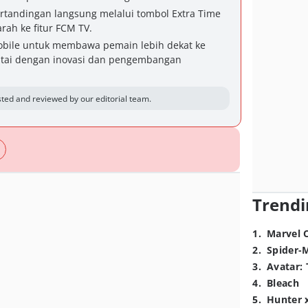
tandingan langsung melalui tombol Extra Time
ah ke fitur FCM TV.
bile untuk membawa pemain lebih dekat ke
ntai dengan inovasi dan pengembangan
ted and reviewed by our editorial team.
Trendi
1
.
Marvel 
2
.
Spider-
3
.
Avatar: 
4
.
Bleach
5
.
Hunter 