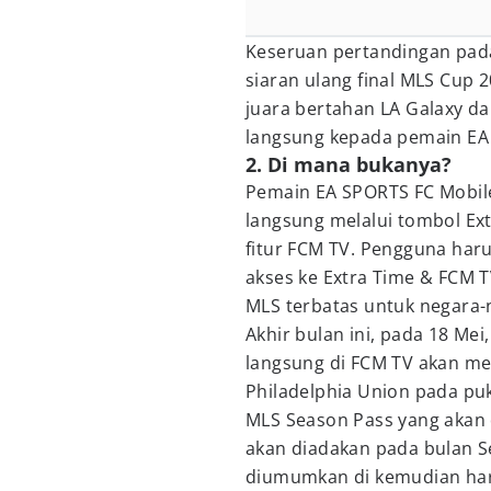
Keseruan pertandingan pada
siaran ulang final MLS Cup
juara bertahan LA Galaxy da
langsung kepada pemain EA 
2. Di mana bukanya?
Pemain EA SPORTS FC Mobil
langsung melalui tombol Ex
fitur FCM TV. Pengguna ha
akses ke Extra Time & FCM 
MLS terbatas untuk negara-
Akhir bulan ini, pada 18 Me
langsung di FCM TV akan me
Philadelphia Union pada puk
MLS Season Pass yang akan 
akan diadakan pada bulan 
diumumkan di kemudian har