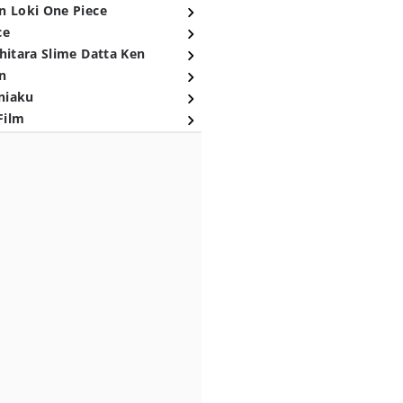
n Loki One Piece
ce
hitara Slime Datta Ken
n
niaku
Film