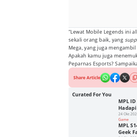
"Lewat Mobile Legends ini 
sekali orang baik, yang
supp
Mega, yang juga mengambil p
Apakah kamu juga menemukan 
Peparnas Esports? Sampaika
Share Article
Curated For You
MPL ID 
Hadapi
24 Okt 202
Game
MPL S1
Geek 