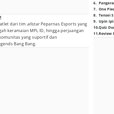
6
.
Pangera
7
.
One Pie
8
.
Tensei S
!
9
.
Upin Ipi
atlet dari tim
allstar
Peparnas Esports yang
10
.
Quiz Du
ngah keramaian MPL ID, hingga perjuangan
11
.
Review 
munitas yang suportif dan
gends Bang Bang.