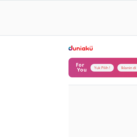
For
Yuk Pilih !
Iklanin d
You