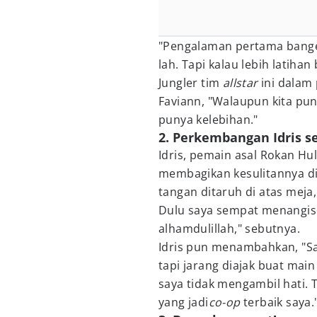
"Pengalaman pertama bange
lah. Tapi kalau lebih latihan
Jungler tim
allstar
ini dalam
Faviann, "Walaupun kita pun
punya kelebihan."
2. Perkembangan Idris s
Idris, pemain asal Rokan Hu
membagikan kesulitannya di 
tangan ditaruh di atas meja,
Dulu saya sempat menangis d
alhamdulillah," sebutnya.
Idris pun menambahkan, "Sa
tapi jarang diajak buat mai
saya tidak mengambil hati. 
yang jadi
co-op
terbaik saya.