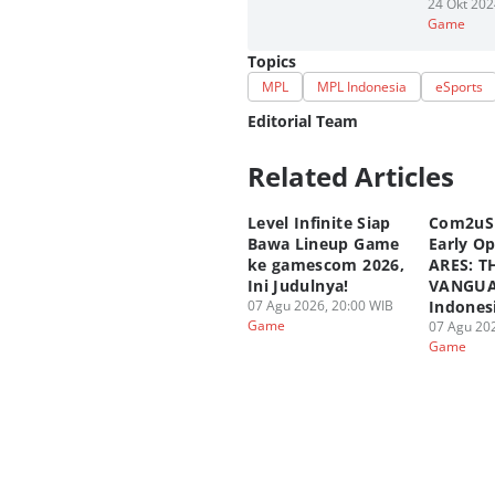
24 Okt 202
Game
Topics
MPL
MPL Indonesia
eSports
Editorial Team
Related Articles
Editor
Fahrul Razi Uni Nurullah
Level Infinite Siap
Com2uS
Editor
Bawa Lineup Game
Early O
Aditya Daniel
ke gamescom 2026,
ARES: T
Ini Judulnya!
VANGUA
07 Agu 2026, 20:00 WIB
Indones
Game
07 Agu 202
Game