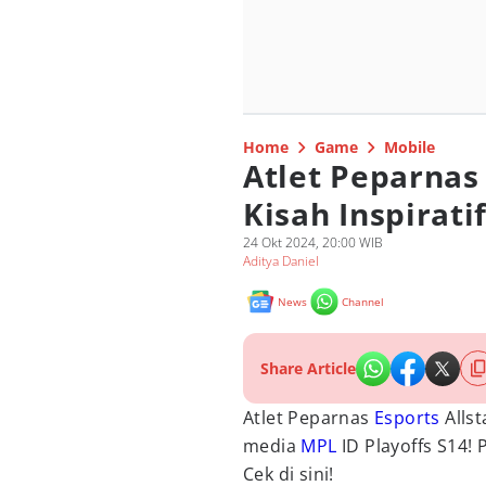
Home
Game
Mobile
Atlet Peparnas 
Kisah Inspiratif
24 Okt 2024, 20:00 WIB
Aditya Daniel
News
Channel
Share Article
Atlet Peparnas
Esports
Allst
media
MPL
ID Playoffs S14!
Cek di sini!