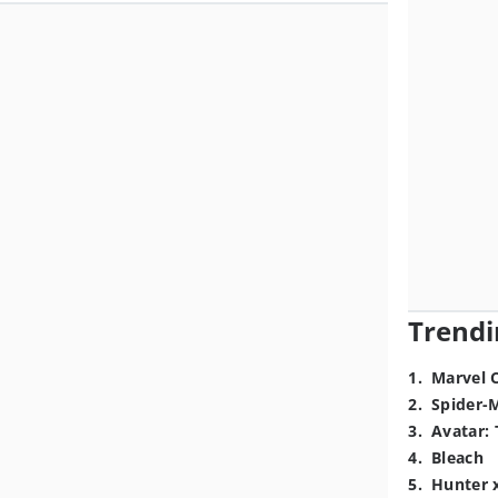
Trendi
1
.
Marvel 
2
.
Spider-
3
.
Avatar: 
4
.
Bleach
5
.
Hunter 