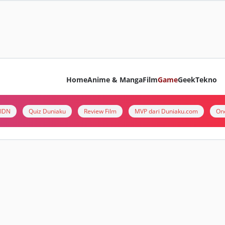
Home
Anime & Manga
Film
Game
Geek
Tekno
i IDN
Quiz Duniaku
Review Film
MVP dari Duniaku.com
On