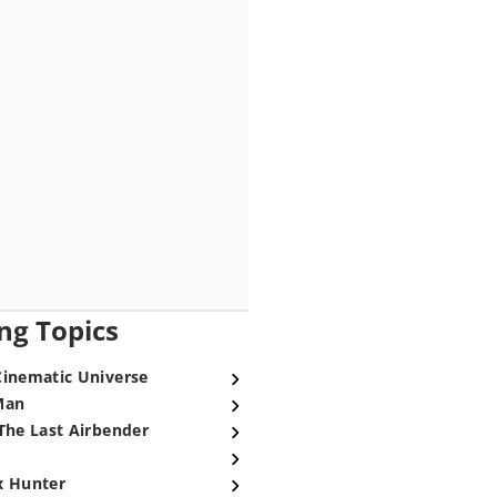
ng Topics
Cinematic Universe
Man
The Last Airbender
x Hunter