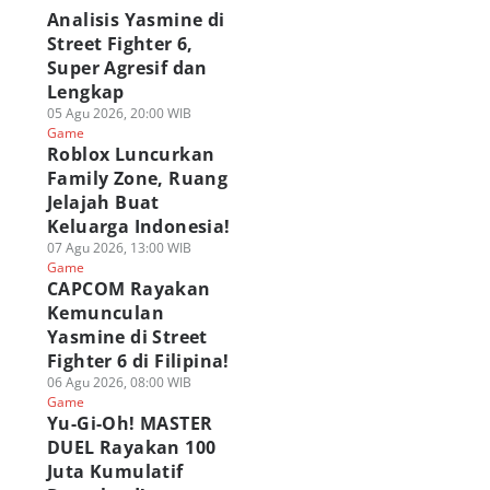
Analisis Yasmine di
Street Fighter 6,
Super Agresif dan
Lengkap
05 Agu 2026, 20:00 WIB
Game
Roblox Luncurkan
Family Zone, Ruang
Jelajah Buat
APCOM Rayakan
Analisis Yasmine di
ragingzet Obrolin
Keluarga Indonesia!
emunculan
Street Fighter 6,
Juara Wuthering
07 Agu 2026, 13:00 WIB
smine di Street
Super Agresif dan
Waves: Holographi
Game
ghter 6 di Filipina!
Lengkap
Overdrive 2026!
CAPCOM Rayakan
 Agu 2026, 08:00 WIB
05 Agu 2026, 20:00 WIB
03 Agu 2026, 19:15 WIB
Kemunculan
ame
Game
Game
Yasmine di Street
Fighter 6 di Filipina!
06 Agu 2026, 08:00 WIB
Game
Yu-Gi-Oh! MASTER
DUEL Rayakan 100
Juta Kumulatif