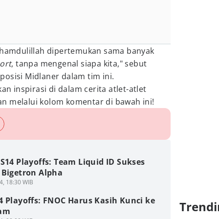
alhamdulillah dipertemukan sama banyak
ort
, tanpa mengenal siapa kita," sebut
osisi Midlaner dalam tim ini.
inspirasi di dalam cerita atlet-atlet
n melalui kolom komentar di bawah ini!
S14 Playoffs: Team Liquid ID Sukses
 Bigetron Alpha
4, 18:30 WIB
4 Playoffs: FNOC Harus Kasih Kunci ke
Trendi
Fam