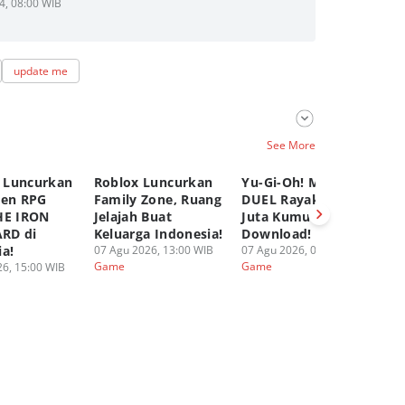
4, 08:00 WIB
update me
See More
 Luncurkan
Roblox Luncurkan
Yu-Gi-Oh! MASTER
C
pen RPG
Family Zone, Ruang
DUEL Rayakan 100
K
HE IRON
Jelajah Buat
Juta Kumulatif
Ya
RD di
Keluarga Indonesia!
Download!
Fi
ia!
07 Agu 2026, 13:00 WIB
07 Agu 2026, 08:00 WIB
06
Game
Game
G
6, 15:00 WIB