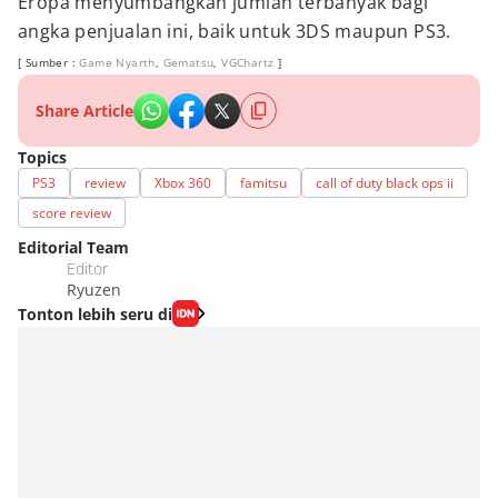
Eropa menyumbangkan jumlah terbanyak bagi
angka penjualan ini, baik untuk 3DS maupun PS3.
[ Sumber :
Game Nyarth
,
Gematsu
,
VGChartz
]
Share Article
Topics
PS3
review
Xbox 360
famitsu
call of duty black ops ii
score review
Editorial Team
Editor
Ryuzen
Tonton lebih seru di