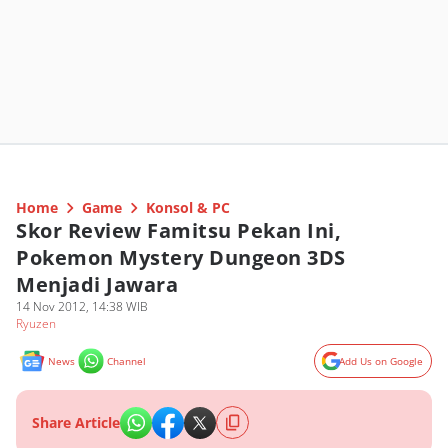
Home
Game
Konsol & PC
Skor Review Famitsu Pekan Ini,
Pokemon Mystery Dungeon 3DS
Menjadi Jawara
14 Nov 2012, 14:38 WIB
Ryuzen
News
Channel
Add Us on Google
Share Article