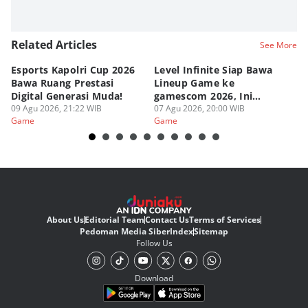
Related Articles
See More
Esports Kapolri Cup 2026
Level Infinite Siap Bawa
C
Bawa Ruang Prestasi
Lineup Game ke
O
Digital Generasi Muda!
gamescom 2026, Ini
V
09 Agu 2026, 21:22 WIB
Judulnya!
07 Agu 2026, 20:00 WIB
07
Game
Game
G
About Us
Editorial Team
Contact Us
Terms of Services
Pedoman Media Siber
Index
Sitemap
Follow Us
Download