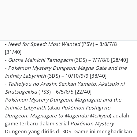
-
Need for Speed: Most Wanted
(PSV) – 8/8/7/8
[31/40]
-
Oucha Mainichi Tamogachi
(3DS) – 7/7/8/6 [28/40]
-
Pokémon Mystery Dungeon: Magna Gate and the
Infinity Labyrinth
(3DS) – 10/10/9/9 [38/40]
-
Taiheiyou no Arashi: Senkan Yamato, Akatsuki ni
Shutsugekisu
(PS3) – 6/5/6/5 [22/40]
Pokémon Mystery Dungeon: Magnagate and the
Infinite Labyrinth
(atau
Pokémon Fushigi no
Dungeon: Magnagate to Mugendai Meikyuu
) adalah
game terbaru dalam serial
Pokémon Mystery
Dungeon yang dirilis di 3DS. Game ini menghadirkan