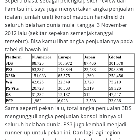
Seperti biasa, sebagai pelengkap skor review dari
Famitsu ini, saya juga menyertakan angka penjualan
(dalam jumlah unit) konsol maupun handheld di
seluruh belahan dunia mulai tanggal 3 November
2012 lalu (sekitar sepekan semenjak tanggal
tersebut). Bisa kamu lihat angka penjualannya pada
tabel di bawah ini.
Platform
N. America
Europe
Japan
Global
3DS
88,725
105,972
87,466
301,578
PS3
93,237
143,844
22,433
298,399
X360
151,083
85,575
1,269
258,456
Wii
42,625
22,549
3,728
75,210
PS Vita
20,728
30,563
5,319
59,326
DS
31,232
12,137
512
47,547
PSP
1,982
6,028
13,588
33,086
Sama seperti pekan lalu, total angka penjualan 3DS
mengungguli angka penjualan konsol lainnya di
seluruh belahan dunia. PS3 juga kembali menjadi
runner-up untuk pekan ini. Dan lagi-lagi region