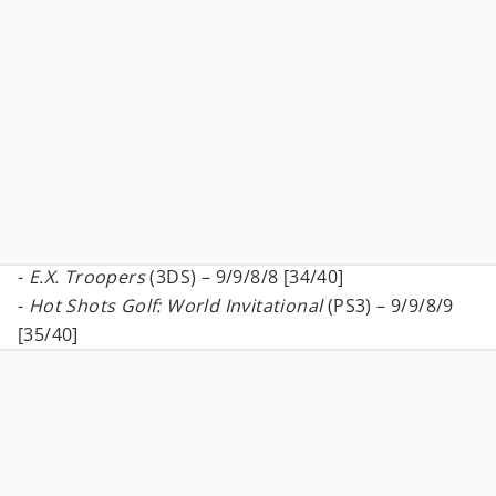
-
E.X. Troopers
(3DS) – 9/9/8/8 [34/40]
-
Hot Shots Golf: World Invitational
(PS3) – 9/9/8/9
[35/40]