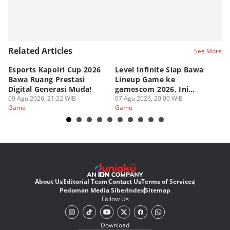
Related Articles
See More
Esports Kapolri Cup 2026
Level Infinite Siap Bawa
C
Bawa Ruang Prestasi
Lineup Game ke
O
Digital Generasi Muda!
gamescom 2026, Ini
V
09 Agu 2026, 21:22 WIB
Judulnya!
07 Agu 2026, 20:00 WIB
07
Game
Game
G
About Us
Editorial Team
Contact Us
Terms of Services
Pedoman Media Siber
Index
Sitemap
Follow Us
Download