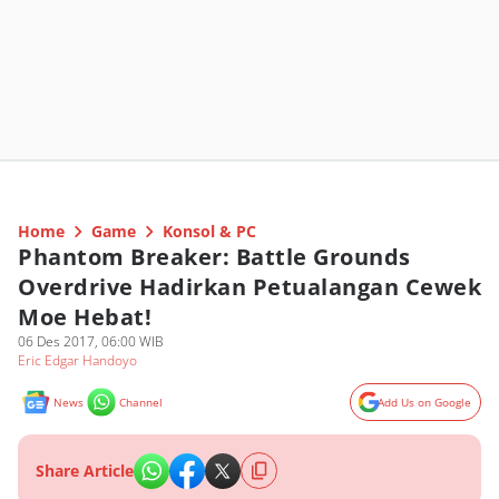
Home
Game
Konsol & PC
Phantom Breaker: Battle Grounds
Overdrive Hadirkan Petualangan Cewek
Moe Hebat!
06 Des 2017, 06:00 WIB
Eric Edgar Handoyo
News
Channel
Add Us on Google
Share Article