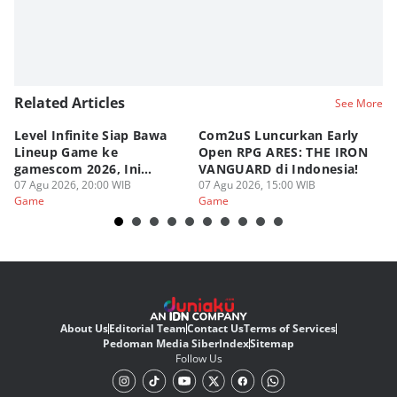
Related Articles
See More
Level Infinite Siap Bawa
Com2uS Luncurkan Early
R
Lineup Game ke
Open RPG ARES: THE IRON
Zo
gamescom 2026, Ini
VANGUARD di Indonesia!
Ke
Judulnya!
07 Agu 2026, 20:00 WIB
07 Agu 2026, 15:00 WIB
07
Game
Game
G
About Us
Editorial Team
Contact Us
Terms of Services
Pedoman Media Siber
Index
Sitemap
Follow Us