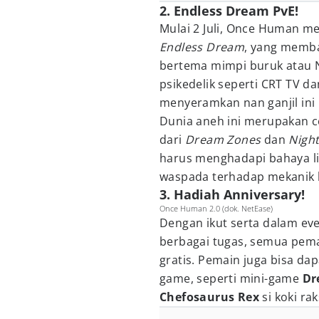
2. Endless Dream PvE!
Mulai 2 Juli, Once Human m
Endless Dream
, yang memba
bertema mimpi buruk atau 
psikedelik seperti CRT TV d
menyeramkan nan ganjil ini
Dunia aneh ini merupakan c
dari
Dream Zones
dan
Nigh
harus menghadapi bahaya li
waspada terhadap mekanik
3. Hadiah Anniversary!
Once Human 2.0 (dok. NetEase)
Dengan ikut serta dalam ev
berbagai tugas, semua pema
gratis. Pemain juga bisa da
game, seperti mini-game
Dr
Chefosaurus Rex
si koki ra