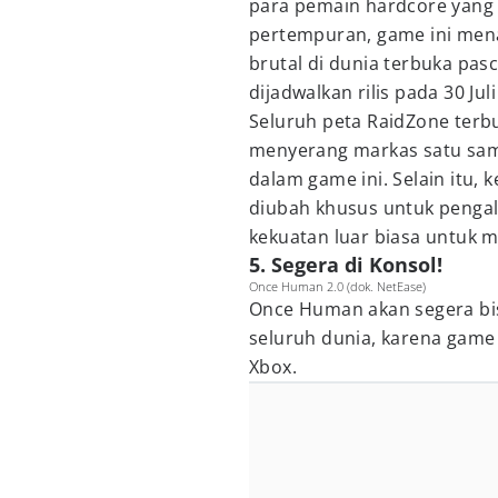
para pemain hardcore yang
pertempuran, game ini mena
brutal di dunia terbuka pasca
dijadwalkan rilis pada 30 Juli
Seluruh peta RaidZone ter
menyerang markas satu sama 
dalam game ini. Selain itu,
diubah khusus untuk penga
kekuatan luar biasa untuk
5. Segera di Konsol!
Once Human 2.0 (dok. NetEase)
Once Human akan segera bis
seluruh dunia, karena game 
Xbox.