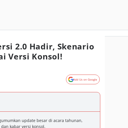
si 2.0 Hadir, Skenario
i Versi Konsol!
Add Us on Google
gumumkan update besar di acara tahunan,
dan kabar versi konsol.