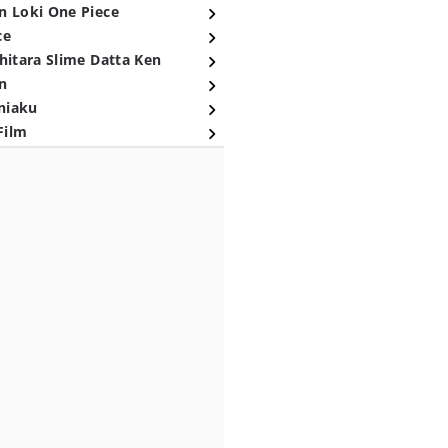
n Loki One Piece
ce
hitara Slime Datta Ken
n
niaku
Film