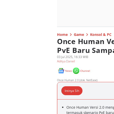
Home
Game
Konsol & PC
Once Human Ver
PvE Baru Sampa
03 Jul 2025, 16:33 WIB
Aditya Daniel
News
Channel
Once Human 2.0 (dok. NetEase)
Intinya Sih
Once Human Versi 2.0 men
termasuk skenario PvE baru 