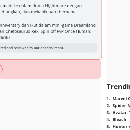
emain ke dalam dunia Nightmare dengan
k diungkap, dan mekanik baru bernama
Anniversary dan ikut dalam mini-game Dreamland
n Chefosaurus Rex. Spin-off PvP Once Human:
rilis.
ted and reviewed by our editorial team.
Trendi
1
.
Marvel 
2
.
Spider-
3
.
Avatar: 
4
.
Bleach
5
.
Hunter 