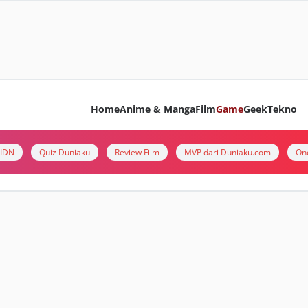
Home
Anime & Manga
Film
Game
Geek
Tekno
i IDN
Quiz Duniaku
Review Film
MVP dari Duniaku.com
On