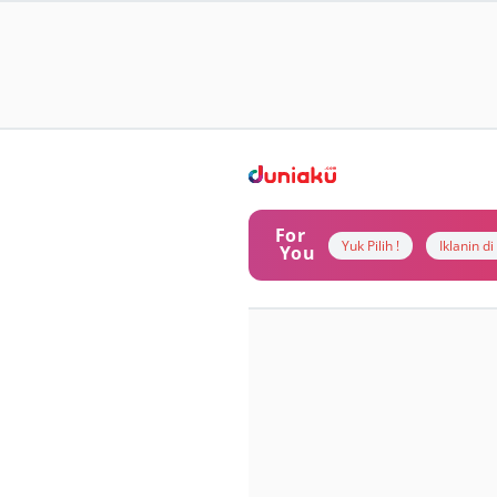
For
Yuk Pilih !
Iklanin d
You