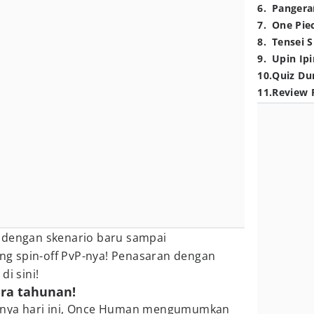
6
.
Pangera
7
.
One Pie
8
.
Tensei S
9
.
Upin Ipi
10
.
Quiz Du
11
.
Review 
r dengan skenario baru sampai
g spin-off PvP-nya! Penasaran dengan
i sini!
ra tahunan!
lnya hari ini, Once Human mengumumkan