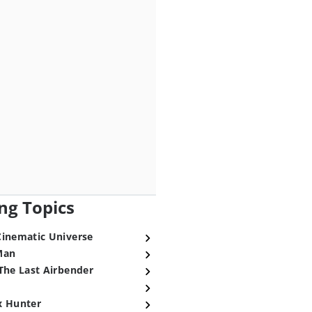
ng Topics
Cinematic Universe
Man
The Last Airbender
x Hunter