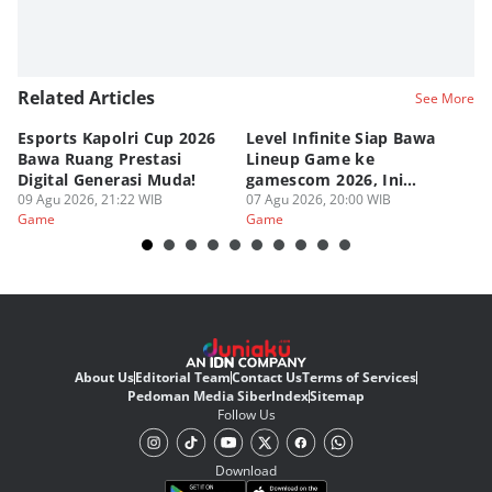
Related Articles
See More
Esports Kapolri Cup 2026
Level Infinite Siap Bawa
C
Bawa Ruang Prestasi
Lineup Game ke
O
Digital Generasi Muda!
gamescom 2026, Ini
V
09 Agu 2026, 21:22 WIB
Judulnya!
07 Agu 2026, 20:00 WIB
07
Game
Game
G
About Us
Editorial Team
Contact Us
Terms of Services
Pedoman Media Siber
Index
Sitemap
Follow Us
Download