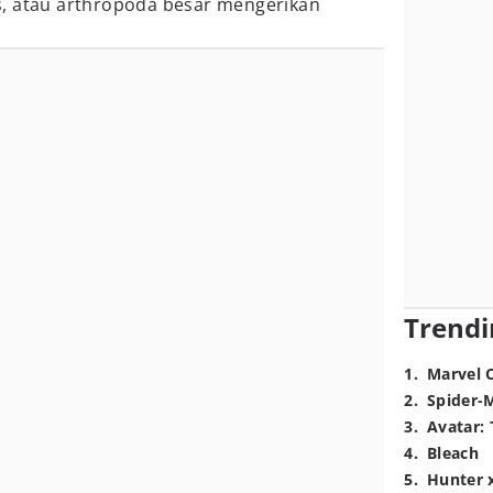
, atau arthropoda besar mengerikan
Trendi
1
.
Marvel 
2
.
Spider-
3
.
Avatar: 
4
.
Bleach
5
.
Hunter 