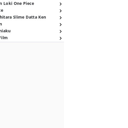
n Loki One Piece
ce
hitara Slime Datta Ken
n
niaku
Film