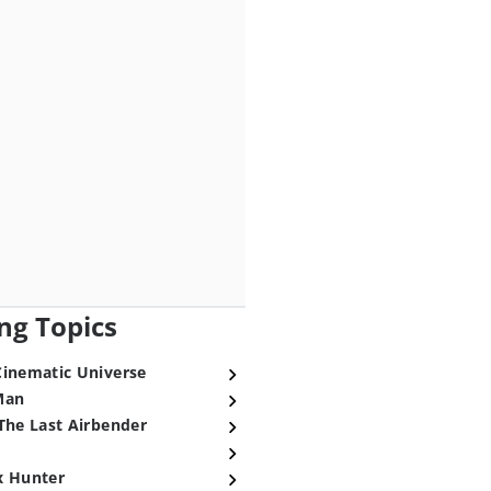
ng Topics
Cinematic Universe
Man
The Last Airbender
x Hunter