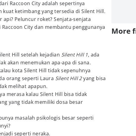
dari Raccoon City adalah sepertinya
h kuat ketimbang yang tersedia di Silent Hill.
 api? Peluncur roket? Senjata-senjata
 di Raccoon City dan membantu penggunanya
More 
lent Hill setelah kejadian
Silent Hill 1
, ada
dak akan menemukan apa-apa di sana.
alau kota Silent Hill tidak sepenuhnya
da orang seperti Laura
Silent Hill 2
yang bisa
idak melihat apapun.
 merasa kalau Silent Hill bisa tidak
ng yang tidak memiliki dosa besar
nya masalah psikologis besar seperti
nyi?
njadi seperti neraka.