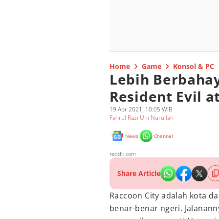
Home
Game
Konsol & PC
Lebih Berbahay
Resident Evil at
19 Apr 2021, 10:05 WIB
Fahrul Razi Uni Nurullah
News
Channel
reddit.com
Share Article
Raccoon City adalah kota d
benar-benar ngeri. Jalanann