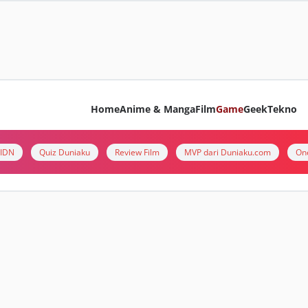
Home
Anime & Manga
Film
Game
Geek
Tekno
i IDN
Quiz Duniaku
Review Film
MVP dari Duniaku.com
On