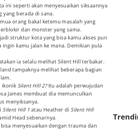
a ini seperti akan menyesuaikan siksaannya
g yang berada di sana.
semua orang bakal ketemu masalah yang
 terblokir dan monster yang sama.
sa jadi struktur kota yang bisa kamu akses pun
 ingin kamu jalan ke mana. Demikian pula
takan ia selalu melihat Silent Hill terbakar.
rland tampaknya melihat beberapa bagian
elam.
 ikonik
Silent Hill 2?
Itu adalah perwujudan
 Dosa James membuat dia memunculkan
us menyiksanya.
i
Silent Hill 1
atau Heather di
Silent Hill
Trendi
ramid Head sebenarnya.
Hill bisa menyesuaikan dengan trauma dan