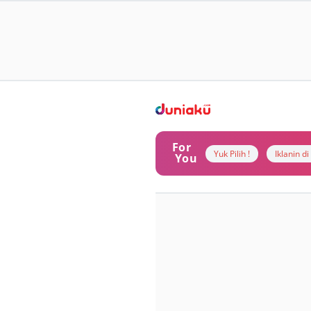
For
Yuk Pilih !
Iklanin d
You