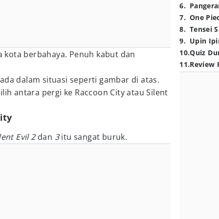
6
.
Pangera
7
.
One Pie
8
.
Tensei S
9
.
Upin Ipi
10
.
Quiz Du
a kota berbahaya. Penuh kabut dan
11
.
Review 
ada dalam situasi seperti gambar di atas.
lih antara pergi ke Raccoon City atau Silent
ity
ent Evil 2
dan
3
itu sangat buruk.