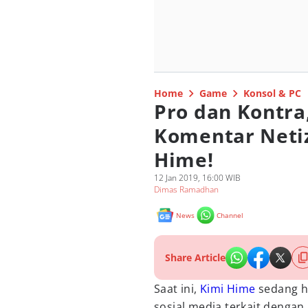
Home
Game
Konsol & PC
Pro dan Kontra
Komentar Netiz
Hime!
12 Jan 2019, 16:00 WIB
Dimas Ramadhan
News
Channel
Share Article
Saat ini,
Kimi Hime
sedang ha
sosial media terkait dengan