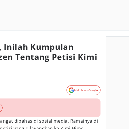
, Inilah Kumpulan
en Tentang Petisi Kimi
Add Us on Google
ngat dibahas di sosial media. Ramainya di
 petisi yang dilayangkan ke Kimi Hime