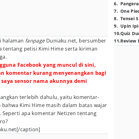
6
.
Pangera
7
.
One Pie
8
.
Tensei S
9
.
Upin Ipi
10
.
Quiz Du
ri halaman
fanpage
Duniaku.net, bersumber
11
.
Review 
ta tentang petisi Kimi Hime serta kiriman
ga.
guna Facebook yang muncul di sini,
an komentar kurang menyenangkan bagi
an saya sensor nama akunnya demi
angkan terlebih dahulu, yaitu komentar-
bahwa Kimi Hime masih dalam batas wajar
. Seperti apa komentar Netizen tentang
Pro?
ku.net[/caption]