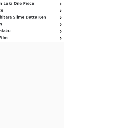
n Loki One Piece
ce
hitara Slime Datta Ken
n
niaku
Film