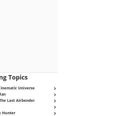
ng Topics
Cinematic Universe
Man
The Last Airbender
x Hunter