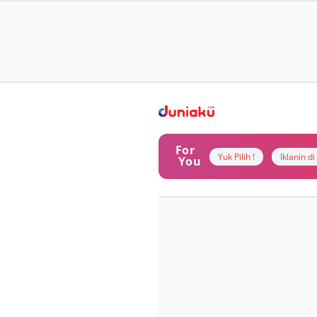
For
Yuk Pilih !
Iklanin d
You