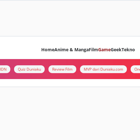
Home
Anime & Manga
Film
Game
Geek
Tekno
i IDN
Quiz Duniaku
Review Film
MVP dari Duniaku.com
On