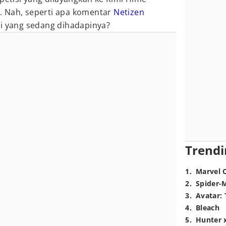
. Nah, seperti apa komentar
Netizen
si yang sedang dihadapinya?
Trendi
1
.
Marvel 
2
.
Spider-
3
.
Avatar: 
4
.
Bleach
5
.
Hunter 