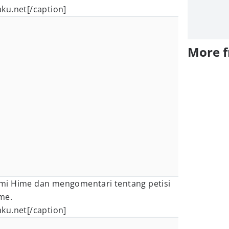
ku.net[/caption]
More 
mi Hime dan mengomentari tentang petisi
me.
ku.net[/caption]