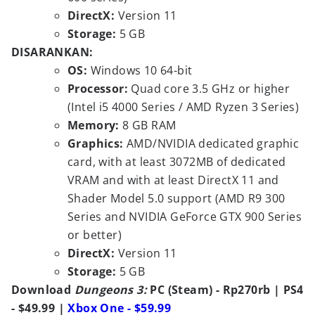
DirectX:
Version 11
Storage:
5 GB
DISARANKAN:
OS:
Windows 10 64-bit
Processor:
Quad core 3.5 GHz or higher
(Intel i5 4000 Series / AMD Ryzen 3 Series)
Memory:
8 GB RAM
Graphics:
AMD/NVIDIA dedicated graphic
card, with at least 3072MB of dedicated
VRAM and with at least DirectX 11 and
Shader Model 5.0 support (AMD R9 300
Series and NVIDIA GeForce GTX 900 Series
or better)
DirectX:
Version 11
Storage:
5 GB
Download
Dungeons 3:
PC (Steam) - Rp270rb | PS4
- $49.99 |
Xbox One - $59.99