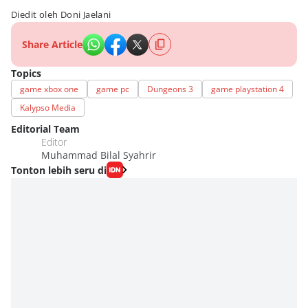
Diedit oleh Doni Jaelani
Share Article
Topics
game xbox one
game pc
Dungeons 3
game playstation 4
Kalypso Media
Editorial Team
Editor
Muhammad Bilal Syahrir
Tonton lebih seru di