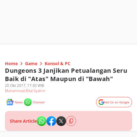
Home
Game
Konsol & PC
Dungeons 3 Janjikan Petualangan Seru
Baik di "Atas" Maupun di "Bawah"
20 Okt 2017, 17:30 WIB
Muhammad Bilal Syahrir
News
Channel
Add Us on Google
Share Article