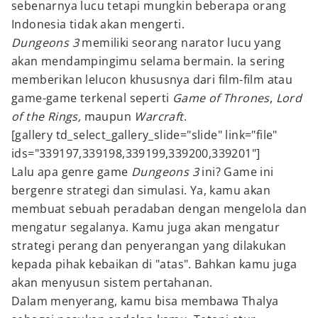
sebenarnya lucu tetapi mungkin beberapa orang
Indonesia tidak akan mengerti.
Dungeons 3
memiliki seorang narator lucu yang
akan mendampingimu selama bermain. Ia sering
memberikan lelucon khususnya dari film-film atau
game-game terkenal seperti
Game of Thrones
,
Lord
of the Rings,
maupun
Warcraft
.
[gallery td_select_gallery_slide="slide" link="file"
ids="339197,339198,339199,339200,339201"]
Lalu apa genre
game
Dungeons 3
ini? Game ini
bergenre
strategi dan simulasi. Ya, kamu akan
membuat sebuah peradaban dengan mengelola dan
mengatur segalanya. Kamu juga akan mengatur
strategi perang dan penyerangan yang dilakukan
kepada pihak kebaikan di "atas". Bahkan kamu juga
akan menyusun sistem pertahanan.
Dalam menyerang, kamu bisa membawa Thalya