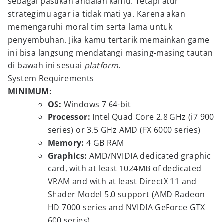
sebagai pasukan andalan kamu. Tetapi atur
strategimu agar ia tidak mati ya. Karena akan
memengaruhi moral tim serta lama untuk
penyembuhan. Jika kamu tertarik memainkan game
ini bisa langsung mendatangi masing-masing tautan
di bawah ini sesuai
platform
.
System Requirements
MINIMUM:
OS:
Windows 7 64-bit
Processor:
Intel Quad Core 2.8 GHz (i7 900
series) or 3.5 GHz AMD (FX 6000 series)
Memory:
4 GB RAM
Graphics:
AMD/NVIDIA dedicated graphic
card, with at least 1024MB of dedicated
VRAM and with at least DirectX 11 and
Shader Model 5.0 support (AMD Radeon
HD 7000 series and NVIDIA GeForce GTX
600 series)