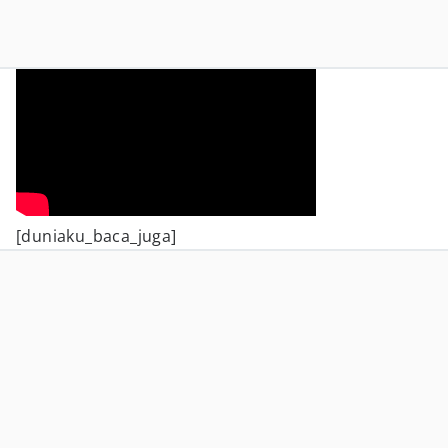
[duniaku_baca_juga]