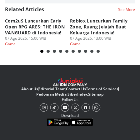
Related Articles
See More
Com2uS Luncurkan Early
Roblox Luncurkan Family
Y
Open RPG ARES: THE IRON
Zone, Ruang Jelajah Buat
Ra
VANGUARD di Indonesia!
Keluarga Indonesia!
K
07 Agu 2026, 15:00 WIB
07 Agu 2026, 13:00 WIB
07
Game
Game
G
About Us
Editorial Team
Contact Us
Terms of Services
Pedoman Media Siber
Index
Sitemap
Follow Us
Download