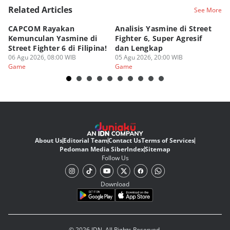
Related Articles
See More
CAPCOM Rayakan
Analisis Yasmine di Street
ra
Kemunculan Yasmine di
Fighter 6, Super Agresif
W
Street Fighter 6 di Filipina!
dan Lengkap
Ho
06 Agu 2026, 08:00 WIB
05 Agu 2026, 20:00 WIB
20
03
Game
Game
G
About Us
Editorial Team
Contact Us
Terms of Services
Pedoman Media Siber
Index
Sitemap
Follow Us
Download
© 2026 IDN. All Rights Reserved.