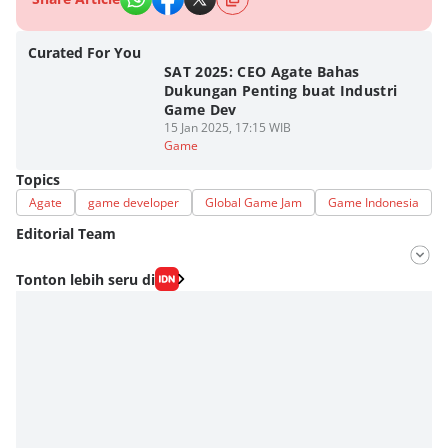
Curated For You
SAT 2025: CEO Agate Bahas
Dukungan Penting buat Industri
Game Dev
15 Jan 2025, 17:15 WIB
Game
Topics
Agate
game developer
Global Game Jam
Game Indonesia
Editorial Team
Editor
Tonton lebih seru di
Fahrul Razi Uni Nurullah
Editor
Aditya Daniel