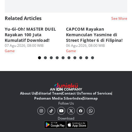
Related Articles
See More
Yu-Gi-Oh! MASTER DUEL
CAPCOM Rayakan
An
Rayakan 100 Juta
Kemunculan Yasmine di
Fi
Kumulatif Download!
Street Fighter 6 di Filipina!
d
07 Agu 2026, 08:00 WIB
06 Agu 2026, 08:00 WIB
05
Game
Game
G
About Us
Editorial Team
Contact Us
Terms of Services
Pedoman Media Siber
Index
Sitemap
Follow Us
Download