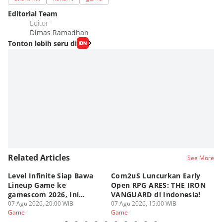
Editorial Team
Editor
Dimas Ramadhan
Tonton lebih seru di
Related Articles
See More
Level Infinite Siap Bawa
Com2uS Luncurkan Early
R
Lineup Game ke
Open RPG ARES: THE IRON
Zo
gamescom 2026, Ini
VANGUARD di Indonesia!
Ke
Judulnya!
07 Agu 2026, 20:00 WIB
07 Agu 2026, 15:00 WIB
07
Game
Game
G