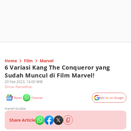
Home
Film
Marvel
6 Variasi Kang The Conqueror yang
Sudah Muncul di Film Marvel!
20 Feb 2023, 14:00 WIB
Dimas Ramadhan
News
Channel
Add Us on Google
marvel studios
Share Article