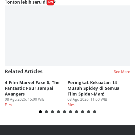
Tonton lebih seru di
Related Articles
See More
4 Film Marvel Fase 6, The
Peringkat Kekuatan 14
6
Fantastic Four sampai
Musuh Spidey di Semua
ya
Avangers
Film Spider-Man!
Ku
08 Agu 2026, 15:00 WIB
08 Agu 2026, 11:00 WIB
08
Film
Film
Fi