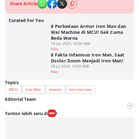
Share Article
Curated For You
8 Perbedaan Armor Iron Man dan
War Machine di MCU! Gak Cuma
Beda Warna
14 Jan 2025, 16:00 WIB
Film
8 Fakta Infamous Iron Man, Saat
Doctor Doom Menjadi Iron Man!
28 Jul 2024, 19:00 WIB
Film
Topics
MCU
Iron Man
marvel
tim iron man
Editorial Team
Editor
Tonton lebih seru di
Fahrul Razi Uni Nurullah
Editor
Dimas Ramadhan