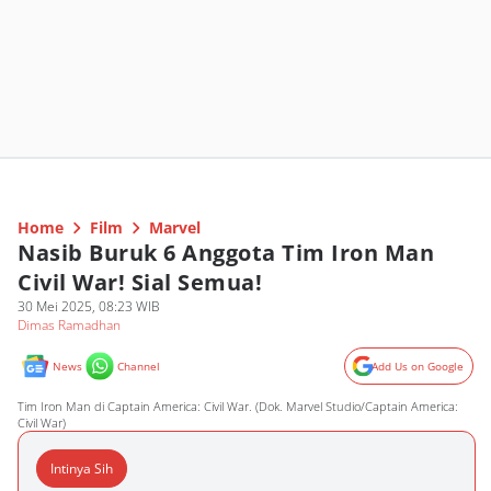
Home
Film
Marvel
Nasib Buruk 6 Anggota Tim Iron Man
Civil War! Sial Semua!
30 Mei 2025, 08:23 WIB
Dimas Ramadhan
News
Channel
Add Us on Google
Tim Iron Man di Captain America: Civil War. (Dok. Marvel Studio/Captain America:
Civil War)
Intinya Sih