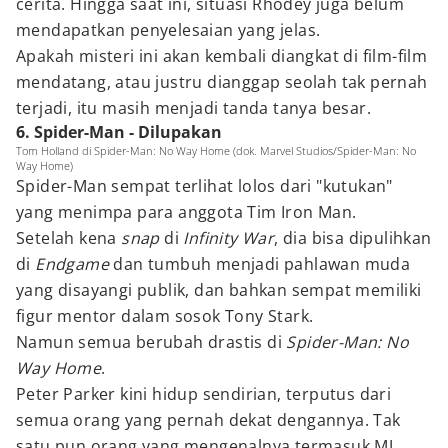
cerita. Hingga saat ini, situasi Rhodey juga belum
mendapatkan penyelesaian yang jelas.
Apakah misteri ini akan kembali diangkat di film-film
mendatang, atau justru dianggap seolah tak pernah
terjadi, itu masih menjadi tanda tanya besar.
6. Spider-Man - Dilupakan
Tom Holland di Spider-Man: No Way Home (dok. Marvel Studios/Spider-Man: No
Way Home)
Spider-Man sempat terlihat lolos dari "kutukan"
yang menimpa para anggota Tim Iron Man.
Setelah kena
snap
di
Infinity War
, dia bisa dipulihkan
di
Endgame
dan tumbuh menjadi pahlawan muda
yang disayangi publik, dan bahkan sempat memiliki
figur mentor dalam sosok Tony Stark.
Namun semua berubah drastis di
Spider-Man: No
Way Home
.
Peter Parker kini hidup sendirian, terputus dari
semua orang yang pernah dekat dengannya. Tak
satu pun orang yang mengenalnya termasuk MJ,