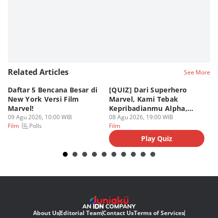
Related Articles
See More
Daftar 5 Bencana Besar di
[QUIZ] Dari Superhero
4 
New York Versi Film
Marvel, Kami Tebak
Di
Marvel!
Kepribadianmu Alpha,
S
09 Agu 2026, 10:00 WIB
Beta, atau Omega
08 Agu 2026, 19:00 WIB
D
08
Polls
Film
Film
Fi
Play Quiz
About Us
Editorial Team
Contact Us
Terms of Services