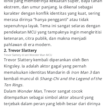
ionik yang memberinya kekuatan super, daya tahan
ekstrem, dan umur panjang. Ia dikenal sebagai
karakter dengan konflik identitas yang kuat, sering
merasa dirinya “hanya pengganti” atau tidak
sepenuhnya layak. Tema ini sangat selaras dengan
pendekatan MCU yang tampaknya ingin mengkritisi
ketenaran, citra publik, dan makna menjadi
pahlawan di era modern.
2. Trevor Slattery
Trevor Slattery di seri Wonder Man MCU
Trevor Slattery kembali diperankan oleh Ben
Kingsley. Ia adalah aktor gagal yang pernah
memalsukan identitas Mandarin di
Iron Man 3
dan
kembali muncul di
Shang-Chi and the Legend of the
Ten Rings
.
Dalam
Wonder Man
, Trevor sangat cocok
ditempatkan sebagai simbol aktor absurd yang
terjebak dalam peran yang lebih besar dari dirinya