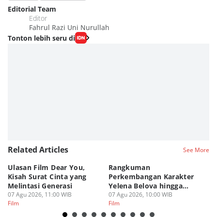
Editorial Team
Editor
Fahrul Razi Uni Nurullah
Tonton lebih seru di
Related Articles
See More
Ulasan Film Dear You,
Rangkuman
T
Kisah Surat Cinta yang
Perkembangan Karakter
L
Melintasi Generasi
Yelena Belova hingga
de
07 Agu 2026, 11:00 WIB
Spider-Man BND
07 Agu 2026, 10:00 WIB
06
Film
Film
Fi