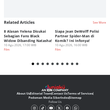
Related Articles
See More
8 Alasan Yelena Disukai
Siapa Jean DeWolff Polisi
Re
Sebagian Fans Black
Partner Spider-Man di
So
Widow Dibanding Natasha!
Komik? Ini Infonya!
B
10 Agu 2026, 17:00 WIB
10 Agu 2026, 16:00 WIB
10
Film
Film
Fi
About Us
Editorial Team
Contact Us
Terms of Services
Pedoman Media Siber
Index
Sitemap
Follow Us