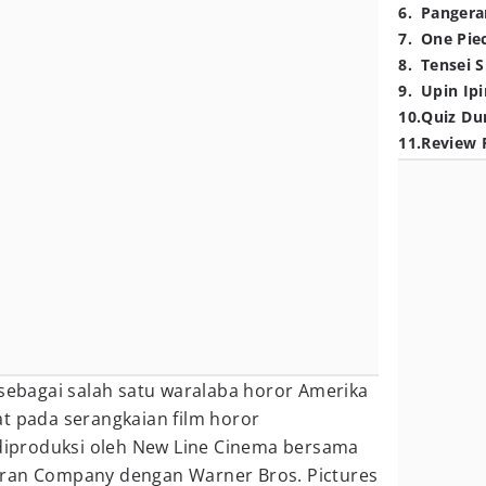
6
.
Pangera
7
.
One Pie
8
.
Tensei S
9
.
Upin Ipi
10
.
Quiz Du
11
.
Review 
 sebagai salah satu waralaba horor Amerika
t pada serangkaian film horor
 diproduksi oleh New Line Cinema bersama
fran Company dengan Warner Bros. Pictures