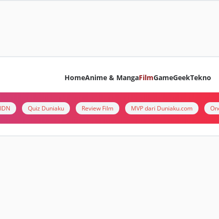
Home
Anime & Manga
Film
Game
Geek
Tekno
i IDN
Quiz Duniaku
Review Film
MVP dari Duniaku.com
On