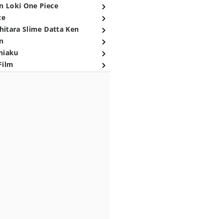
n Loki One Piece
ce
hitara Slime Datta Ken
n
niaku
Film