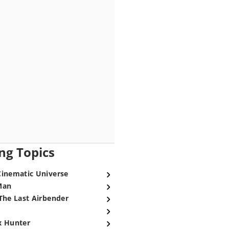
ng Topics
Cinematic Universe
Man
The Last Airbender
x Hunter