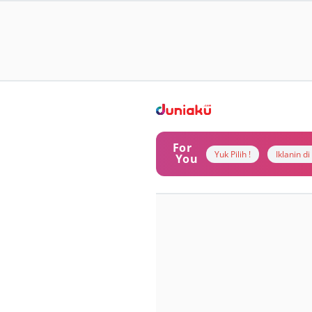
For
Yuk Pilih !
Iklanin d
You