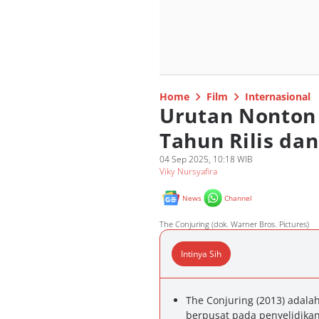
Home
Film
Internasional
Urutan Nonton 
Tahun Rilis dan
04 Sep 2025, 10:18 WIB
Viky Nursyafira
News
Channel
The Conjuring (dok. Warner Bros. Pictures)
Intinya Sih
The Conjuring (2013) adala
berpusat pada penyelidika