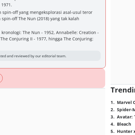
 1971.
m spin-off yang mengeksplorasi asal-usul teror
spin-off The Nun (2018) yang tak kalah
kronologi: The Nun - 1952, Annabelle: Creation -
 The Conjuring II - 1977, hingga The Conjuring:
ted and reviewed by our editorial team.
Trendi
1
.
Marvel 
2
.
Spider-
3
.
Avatar: 
4
.
Bleach
5
.
Hunter 