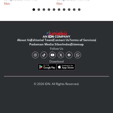
Film
Film
Fi
About Us
Editorial Team
Contact Us
Terms of Services
Pedoman Media Siber
Index
Sitemap
Follow Us
Download
© 2026 IDN. All Rights Reserved.