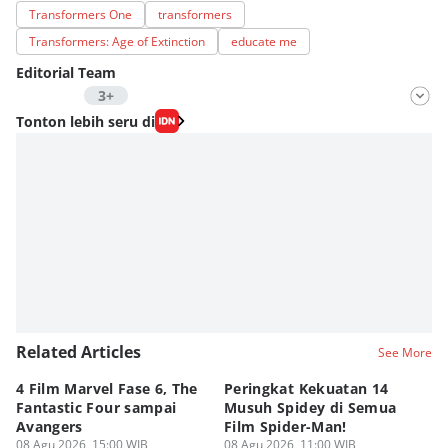
Transformers One
transformers
Transformers: Age of Extinction
educate me
Editorial Team
3+
Editor
Tonton lebih seru di
Fahrul Razi Uni Nurullah
Editor
Bunga Semesta Int
Editor
Fahreza Murnanda
Related Articles
See More
4 Film Marvel Fase 6, The
Peringkat Kekuatan 14
6
Fantastic Four sampai
Musuh Spidey di Semua
ya
Avangers
Film Spider-Man!
Ku
08 Agu 2026, 15:00 WIB
08 Agu 2026, 11:00 WIB
08