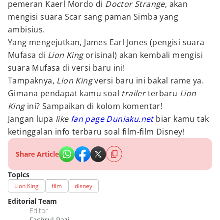
pemeran Kaerl Mordo di
Doctor Strange
, akan
mengisi suara Scar sang paman Simba yang
ambisius.
Yang mengejutkan, James Earl Jones (pengisi suara
Mufasa di
Lion King
orisinal) akan kembali mengisi
suara Mufasa di versi baru ini!
Tampaknya,
Lion King
versi baru ini bakal rame ya.
Gimana pendapat kamu soal
trailer
terbaru
Lion
King
ini? Sampaikan di kolom komentar!
Jangan lupa
like
fan page Duniaku.net
biar kamu tak
ketinggalan info terbaru soal film-film Disney!
Share Article
Topics
Lion King
film
disney
Editorial Team
Editor
Fachrul Razi