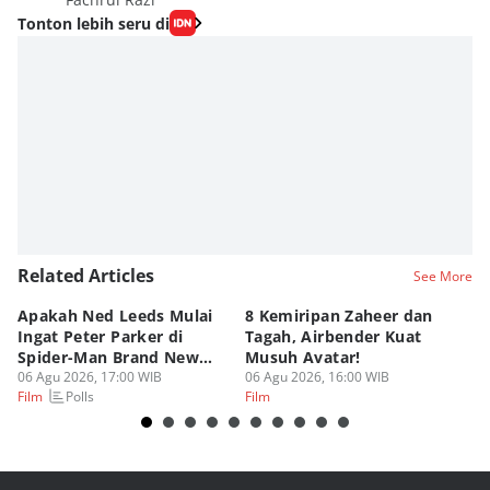
Tonton lebih seru di
Related Articles
See More
Apakah Ned Leeds Mulai
8 Kemiripan Zaheer dan
Da
Ingat Peter Parker di
Tagah, Airbender Kuat
Ke
Spider-Man Brand New
Musuh Avatar!
B
Day?
06 Agu 2026, 17:00 WIB
06 Agu 2026, 16:00 WIB
06
Polls
Film
Film
Fi