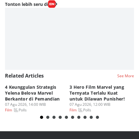
Tonton lebih seru di
Related Articles
See More
4 Keunggulan Strategis
3 Hero Film Marvel yang
Ul
Yelena Belova Marvel
Ternyata Terlalu Kuat
Ki
Berkantor di Pemandian
untuk Dilawan Punisher!
Me
07 Agu 2026, 14:00 WIB
07 Agu 2026, 12:00 WIB
07
Polls
Polls
Film
Film
Fi