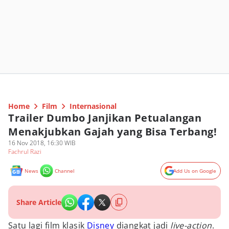
Home
Film
Internasional
Trailer Dumbo Janjikan Petualangan
Menakjubkan Gajah yang Bisa Terbang!
16 Nov 2018, 16:30 WIB
Fachrul Razi
News
Channel
Add Us on Google
Share Article
Satu lagi film klasik
Disney
diangkat jadi
live-action
.