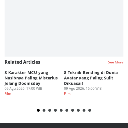
Related Articles
See More
8 Karakter MCU yang
8 Teknik Bending di Dunia
Da
Nasibnya Paling Misterius
Avatar yang Paling Sulit
Ne
Jelang Doomsday
Dikuasai!
Ma
09 Agu 2026, 17:00 WIB
09 Agu 2026, 16:00 WIB
09
Film
Film
Fi