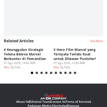
Related Articles
See More
4 Keunggulan Strategis
3 Hero Film Marvel yang
Ul
Yelena Belova Marvel
Ternyata Terlalu Kuat
Ki
Berkantor di Pemandian
untuk Dilawan Punisher!
Me
07 Agu 2026, 14:00 WIB
07 Agu 2026, 12:00 WIB
07
Polls
Polls
Film
Film
Fi
About Us
Editorial Team
Contact Us
Terms of Services
Pedoman Media Siber
Index
Sitemap