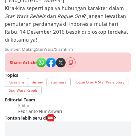
[read_more id="283944"]
Kira-kira seperti apa ya hubungan karakter dalam
Star Wars Rebels
dan
Rogue One
? Jangan lewatkan
pemutaran perdananya di Indonesia mulai hari
Rabu, 14 Desember 2016 besok di bioskop terdekat
di kotamu ya!
Sumber: MakingStarWars/SlashFilm
Share Article
Topics
lucasfilm
disney
star wars
Rogue One: A Star Wars Story
Star Wars Rebels
Editorial Team
Editor
Febrianto Nur Anwari
Tonton lebih seru di