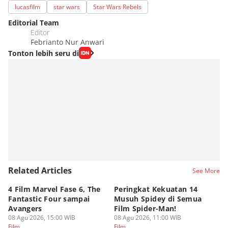
lucasfilm
star wars
Star Wars Rebels
Editorial Team
Editor
Febrianto Nur Anwari
Tonton lebih seru di
Related Articles
See More
4 Film Marvel Fase 6, The
Peringkat Kekuatan 14
6
Fantastic Four sampai
Musuh Spidey di Semua
ya
Avangers
Film Spider-Man!
Ku
08 Agu 2026, 15:00 WIB
08 Agu 2026, 11:00 WIB
08
Film
Film
Fi