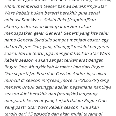
Filoni memberikan
teaser
bahwa berakhirnya
Star
Wars Rebels
bukan berarti berakhir pula serial
animasi
Star Wars
. Selain
Rukh[/caption]
Dan
akhirnya, di
season
keempat ini Hera akan
mendapatkan gelar General. Seperti yang kita tahu,
nama General Syndulla sempat menjadi
easter egg
dalam Rogue One, yang dipanggil melalui pengeras
suara. Hal ini tentu juga mengindikasikan
Star Wars
Rebels
season 4
akan sangat terkait erat dengan
Rogue One
. Mungkinkah karakter lain dari
Rogue
One
seperti Jyn Erso dan Cassian Andor juga akan
muncul di
season
ini?[read_more id="306276"]Yang
menarik untuk ditunggu adalah bagaimana nantinya
season 4
ini berakhir dan (mungkin) langsung
mengarah ke
event
yang terjadi dalam
Rogue One
.
Yang pasti,
Star Wars Rebels season 4
ini akan
terdiri dari 15 episode dan akan mulai tayang di