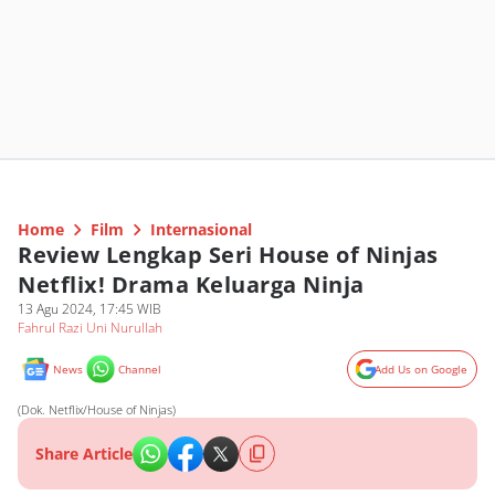
Home
Film
Internasional
Review Lengkap Seri House of Ninjas
Netflix! Drama Keluarga Ninja
13 Agu 2024, 17:45 WIB
Fahrul Razi Uni Nurullah
News
Channel
Add Us on Google
(Dok. Netflix/House of Ninjas)
Share Article