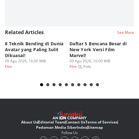
Related Articles
See More
8 Teknik Bending di Dunia
Daftar 5 Bencana Besar di
[Q
Avatar yang Paling Sulit
New York Versi Film
Ma
Dikuasai!
Marvel!
K
09 Agu 2026, 16:00 WIB
09 Agu 2026, 10:00 WIB
B
08
Polls
Film
Film
Fi
About Us
Editorial Team
Contact Us
Terms of Services
Pedoman Media Siber
Index
Sitemap
Follow Us