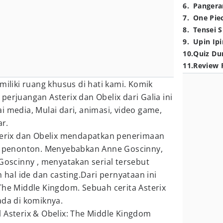
6
.
Pangera
7
.
One Pie
8
.
Tensei S
9
.
Upin Ipi
10
.
Quiz Du
11
.
Review 
miliki ruang khusus di hati kami. Komik
perjuangan Asterix dan Obelix dari Galia ini
i media, Mulai dari, animasi, video game,
ar.
sterix dan Obelix mendapatkan penerimaan
an penonton. Menyebabkan Anne Goscinny,
 Goscinny , menyatakan serial tersebut
al ide dan casting.Dari pernyataan ini
The Middle Kingdom. Sebuah cerita Asterix
ada di komiknya.
 Asterix & Obelix: The Middle Kingdom