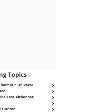
ng Topics
Cinematic Universe
Man
The Last Airbender
x Hunter