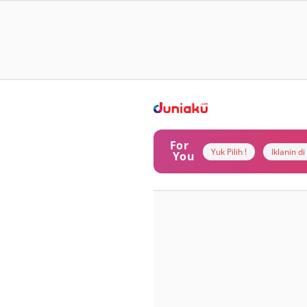
For
Yuk Pilih !
Iklanin d
You