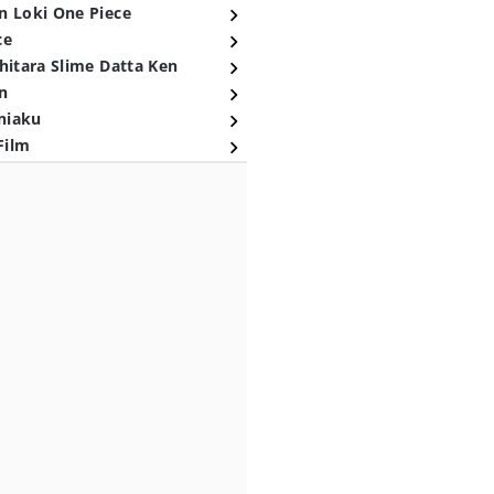
n Loki One Piece
ce
hitara Slime Datta Ken
n
niaku
Film