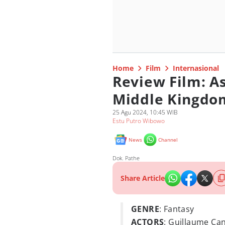
Home
Film
Internasional
Review Film: As
Middle Kingdo
25 Agu 2024, 10:45 WIB
Estu Putro Wibowo
News
Channel
Dok. Pathe
Share Article
GENRE
: Fantasy
ACTORS
: Guillaume Can