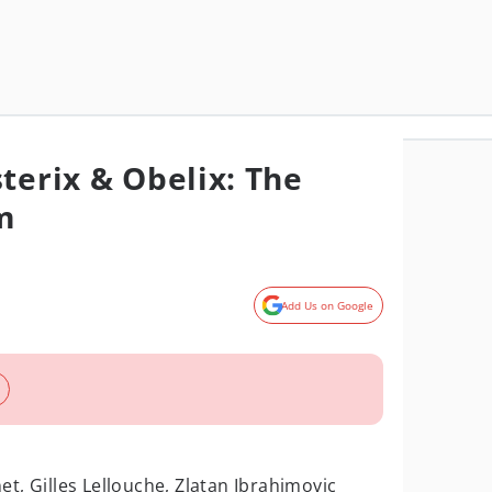
terix & Obelix: The
m
Add Us on Google
et, Gilles Lellouche, Zlatan Ibrahimovic