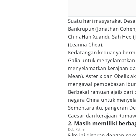
Suatu hari masyarakat Desa
Bankruptix (Jonathan Cohen
ChinaHan Xuandi, Sah Hee (J
(Leanna Chea).
Kedatangan keduanya berm
Galia untuk menyelamatkan 
menyelamatkan kerajaan dar
Mean). Asterix dan Obelix 
mengawal pembebasan ibund
Berbekal ramuan ajaib dari 
negara China untuk menyela
Sementara itu, pangeran Den
Caesar dan kerajaan Romaw
2. Masih memiliki berbag
Dok. Pathe
Film ini digarap dengan pakem