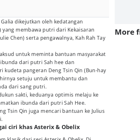
 Galia dikejutkan oleh kedatangan
) yang membawa putri dari Kekaisaran
More 
ulie Chen) serta pengawalnya, Kah Rah Tay
aksud untuk meminta bantuan masyarakat
ibunda dari putri Sah hee dan
i kudeta pangeran Deng Tsin Qin (Bun-hay
akhirnya setuju untuk membantu dan
a dari sang putri.
dukun sakti, keduanya optimis melaju ke
matkan ibunda dari putri Sah Hee.
g Tsin Qin juga mencari bantuan ke Julius
i.
ai ciri khas Asterix & Obelix
 klasik dari seri Asterix & Obelix. Di