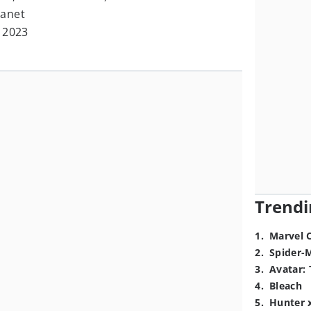
Canet
l 2023
Trendi
1
.
Marvel 
2
.
Spider-
3
.
Avatar: 
4
.
Bleach
5
.
Hunter 