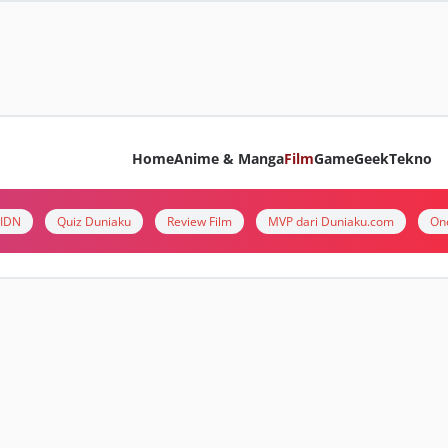
Home
Anime & Manga
Film
Game
Geek
Tekno
i IDN
Quiz Duniaku
Review Film
MVP dari Duniaku.com
On