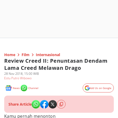
Home
Film
Internasional
Review Creed II: Penuntasan Dendam
Lama Creed Melawan Drago
28 Nov 2018, 15:00 WIB
Estu Putro Wibowo
News
Channel
Add Us on Google
Share Article
Kamu pernah menonton