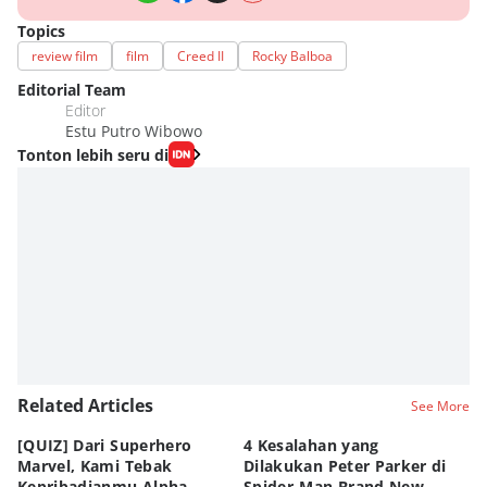
Topics
review film
film
Creed II
Rocky Balboa
Editorial Team
Editor
Estu Putro Wibowo
Tonton lebih seru di
Related Articles
See More
[QUIZ] Dari Superhero
4 Kesalahan yang
4 
Marvel, Kami Tebak
Dilakukan Peter Parker di
Fa
Kepribadianmu Alpha,
Spider-Man Brand New
A