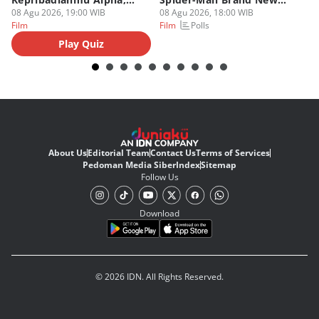
Beta, atau Omega
08 Agu 2026, 19:00 WIB
Day
08 Agu 2026, 18:00 WIB
08
Polls
Film
Film
Fi
Play Quiz
About Us
Editorial Team
Contact Us
Terms of Services
Pedoman Media Siber
Index
Sitemap
Follow Us
Download
© 2026 IDN. All Rights Reserved.