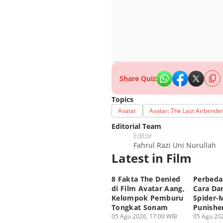
Share Quiz
Topics
Avatar
Avatar: The Last Airbende
Editorial Team
Editor
Fahrul Razi Uni Nurullah
Latest in Film
8 Fakta The Denied
Perbeda
di Film Avatar Aang,
Cara Da
Kelompok Pemburu
Spider-
Tongkat Sonam
Punishe
05 Agu 2026, 17:00 WIB
05 Agu 202