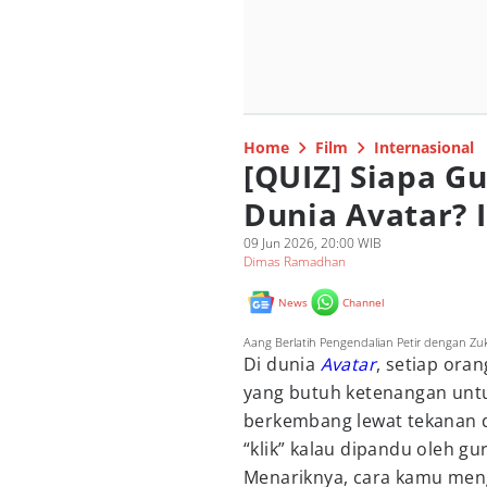
Home
Film
Internasional
[QUIZ] Siapa G
Dunia Avatar? I
09 Jun 2026, 20:00 WIB
Dimas Ramadhan
News
Channel
Aang Berlatih Pengendalian Petir dengan Zuk
Di dunia
Avatar
, setiap ora
yang butuh ketenangan unt
berkembang lewat tekanan d
“klik” kalau dipandu oleh gu
Menariknya, cara kamu men