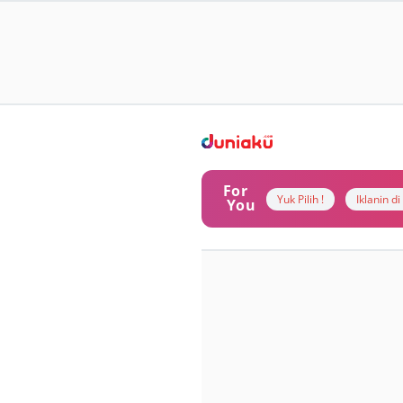
For
Yuk Pilih !
Iklanin d
You