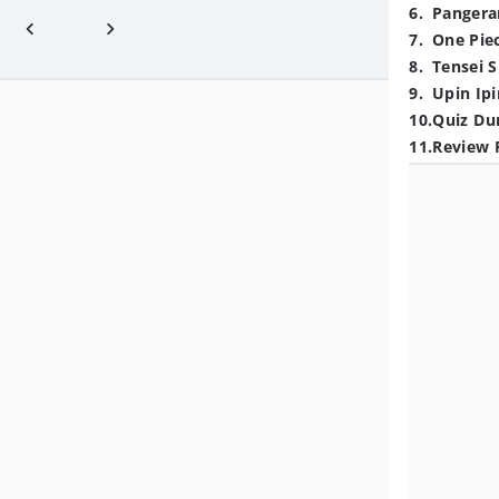
6
.
Pangera
7
.
One Pie
8
.
Tensei S
9
.
Upin Ipi
10
.
Quiz Du
11
.
Review 