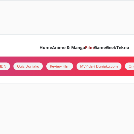
Home
Anime & Manga
Film
Game
Geek
Tekno
i IDN
Quiz Duniaku
Review Film
MVP dari Duniaku.com
On