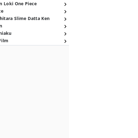
n Loki One Piece
ce
hitara Slime Datta Ken
n
niaku
Film