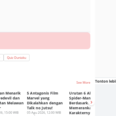
r
Quiz Duniaku
Tonton lebi
See More
an Menarik
5 Antagonis Film
Urutan 6 Aktor
Ke
redevil dan
Marvel yang
Spider-Man
Ke
Man Melawan
Dikalahkan dengan
Berdasarkan Lama
Ka
r
Talk no Jutsu!
Memerankan
Si
6, 15:00 WIB
05 Agu 2026, 12:00 WIB
Karakternya
05