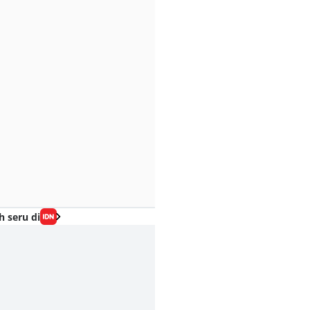
h seru di
napa Spider-Man
5 Alasan Agak
12 Fakta Punisher
bal dari Kekuatan
Sayang Habis
Marvel, Sang Anti-
rakternya Sadie
Spider-Man Brand
Hero Brutal
nk di BND?
New Day Langsung
04 Agu 2026, 20:45 WIB
Film
 Agu 2026, 09:30 WIB
Doomsday