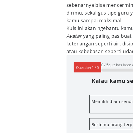
sebenarnya bisa mencermin
dirimu, sekaligus tipe guru
kamu sampai maksimal.
Kuis ini akan ngebantu kam
Avatar
yang paling pas buat
ketenangan seperti air, disi
atau kebebasan seperti uda
0
/
5
quiz has been
Question
1
/
5
Kalau kamu se
Memilih diam sendi
Bertemu orang terp