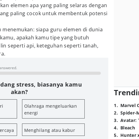
kan elemen apa yang paling selaras dengan
 yang paling cocok untuk membentuk potensi
u menemukan: siapa guru elemen di dunia
 kamu, apakah kamu tipe yang butuh
plin seperti api, keteguhan seperti tanah,
ra.
 answered.
dang stress, biasanya kamu
Trendi
akan?
1
.
Marvel 
ri
Olahraga mengeluarkan
energi
2
.
Spider-
3
.
Avatar: 
4
.
Bleach
ercaya
Menghilang atau kabur
5
.
Hunter 