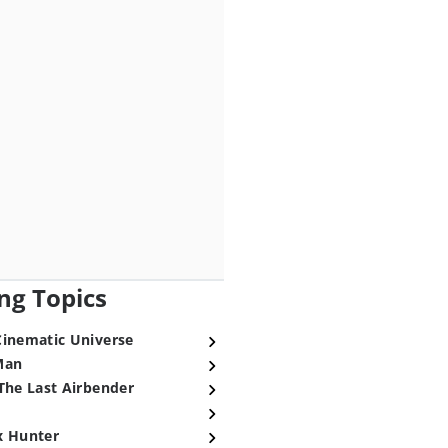
ng Topics
Cinematic Universe
Man
The Last Airbender
x Hunter